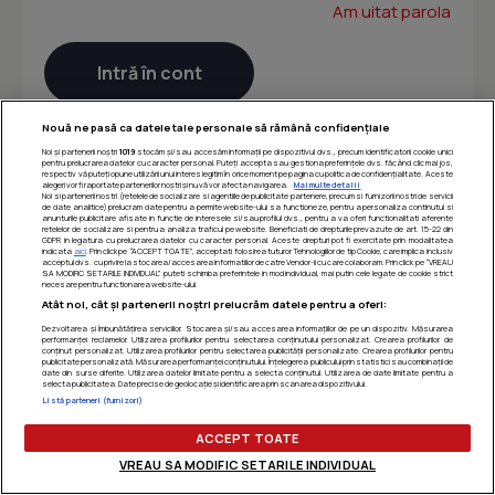
Am uitat parola
Nouă ne pasă ca datele tale personale să rămână confidențiale
Noi și partenerii noștri
1019
stocăm și/sau accesăm informații pe dispozitivul dvs., precum identificatorii cookie unici
pentru prelucrarea datelor cu caracter personal. Puteți accepta sau gestiona preferințele dvs. făcând clic mai jos,
respectiv vă puteți opune utilizării unui interes legitim în orice moment pe pagina cu politica de confidențialitate. Aceste
alegeri vor fi raportate partenerilor noștri și nu vă vor afecta navigarea.
Mai multe detalii
Noi si partenerii nostri (retelele de socializare si agentiile de publicitate partenere, precum si furnizorii nostri de servicii
de date analitice) prelucram date pentru a permite website-ului sa functioneze, pentru a personaliza continutul si
anunturile publicitare afisate in functie de interesele si/sau profilul dvs., pentru a va oferi functionalitati aferente
retelelor de socializare si pentru a analiza traficul pe website. Beneficiati de drepturile prevazute de art. 15-22 din
GDPR in legatura cu prelucrarea datelor cu caracter personal. Aceste drepturi pot fi exercitate prin modalitatea
indicata
aici
. Prin click pe “ACCEPT TOATE”, acceptati folosirea tuturor Tehnologiilor de tip Cookie, care implica inclusiv
acceptul dvs. cu privire la stocarea/accesarea informatiilor de catre Vendor-ii cu care colaboram. Prin click pe “VREAU
SA MODIFIC SETARILE INDIVIDUAL” puteti schimba preferintele in mod individual, mai putin cele legate de cookie strict
necesare pentru functionarea website-ului.
Atât noi, cât și partenerii noștri prelucrăm datele pentru a oferi:
Dezvoltarea și îmbunătățirea serviciilor. Stocarea și/sau accesarea informațiilor de pe un dispozitiv. Măsurarea
performanței reclamelor. Utilizarea profilurilor pentru selectarea conținutului personalizat. Crearea profilurilor de
conținut personalizat. Utilizarea profilurilor pentru selectarea publicității personalizate. Crearea profilurilor pentru
publicitate personalizată. Măsurarea performanței conținutului. Înțelegerea publicului prin statistici sau combinații de
date din surse diferite. Utilizarea datelor limitate pentru a selecta conținutul. Utilizarea de date limitate pentru a
selecta publicitatea. Date precise de geolocație și identificarea prin scanarea dispozitivului.
Listă parteneri (furnizori)
ACCEPT TOATE
VREAU SA MODIFIC SETARILE INDIVIDUAL