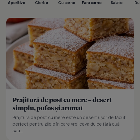
Aperitive
Ciorbe
Cu carne
Fara carne
Salate
Dul
Prajitură de post cu mere – desert
simplu, pufos și aromat
Prăjitura de post cu mere este un desert ușor de făcut,
perfect pentru zilele în care vrei ceva dulce fără ouă
sau...