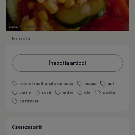
Foto 4/4
Înapoi la articol
retete traditionale romania
ceapa
pui
carne
rosii
ardei
ulei
salate
castraveti
Comentarii