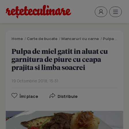
Home
/
Carte de bucate
/
Mancaruri cu carne
/
Pulpa de miel gatit in aluat cu garnitura de piure cu ceapa prajita si limba soacrei
Pulpa de miel gatit in aluat cu
garnitura de piure cu ceapa
prajita si limba soacrei
19 Octombrie 2018, 15:31
Îmi place
Distribuie