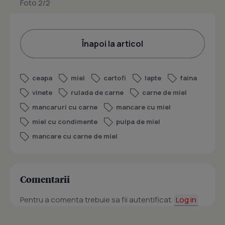
Foto 2/2
Înapoi la articol
ceapa
miel
cartofi
lapte
faina
vinete
rulada de carne
carne de miel
mancaruri cu carne
mancare cu miel
miel cu condimente
pulpa de miel
mancare cu carne de miel
Comentarii
Pentru a comenta trebuie sa fii autentificat.
Log in