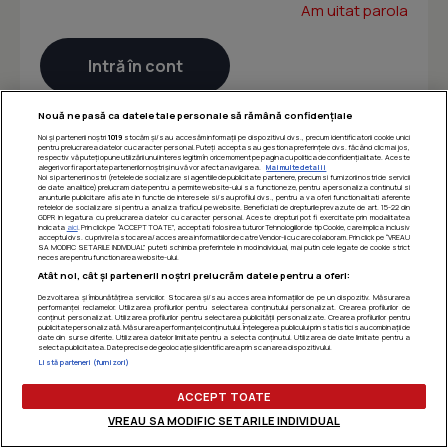
Am uitat parola
Nouă ne pasă ca datele tale personale să rămână confidențiale
Noi și partenerii noștri
1019
stocăm și/sau accesăm informații pe dispozitivul dvs., precum identificatorii cookie unici
pentru prelucrarea datelor cu caracter personal. Puteți accepta sau gestiona preferințele dvs. făcând clic mai jos,
respectiv vă puteți opune utilizării unui interes legitim în orice moment pe pagina cu politica de confidențialitate. Aceste
alegeri vor fi raportate partenerilor noștri și nu vă vor afecta navigarea.
Mai multe detalii
Noi si partenerii nostri (retelele de socializare si agentiile de publicitate partenere, precum si furnizorii nostri de servicii
de date analitice) prelucram date pentru a permite website-ului sa functioneze, pentru a personaliza continutul si
anunturile publicitare afisate in functie de interesele si/sau profilul dvs., pentru a va oferi functionalitati aferente
retelelor de socializare si pentru a analiza traficul pe website. Beneficiati de drepturile prevazute de art. 15-22 din
GDPR in legatura cu prelucrarea datelor cu caracter personal. Aceste drepturi pot fi exercitate prin modalitatea
indicata
aici
. Prin click pe “ACCEPT TOATE”, acceptati folosirea tuturor Tehnologiilor de tip Cookie, care implica inclusiv
acceptul dvs. cu privire la stocarea/accesarea informatiilor de catre Vendor-ii cu care colaboram. Prin click pe “VREAU
SA MODIFIC SETARILE INDIVIDUAL” puteti schimba preferintele in mod individual, mai putin cele legate de cookie strict
necesare pentru functionarea website-ului.
Atât noi, cât și partenerii noștri prelucrăm datele pentru a oferi:
Dezvoltarea și îmbunătățirea serviciilor. Stocarea și/sau accesarea informațiilor de pe un dispozitiv. Măsurarea
performanței reclamelor. Utilizarea profilurilor pentru selectarea conținutului personalizat. Crearea profilurilor de
conținut personalizat. Utilizarea profilurilor pentru selectarea publicității personalizate. Crearea profilurilor pentru
publicitate personalizată. Măsurarea performanței conținutului. Înțelegerea publicului prin statistici sau combinații de
date din surse diferite. Utilizarea datelor limitate pentru a selecta conținutul. Utilizarea de date limitate pentru a
selecta publicitatea. Date precise de geolocație și identificarea prin scanarea dispozitivului.
Listă parteneri (furnizori)
ACCEPT TOATE
VREAU SA MODIFIC SETARILE INDIVIDUAL