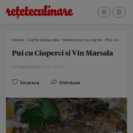
Home
/
Carte de bucate
/
Mancaruri cu carne
/
Pui cu Ciuperci si Vin Marsala
Pui cu Ciuperci si Vin Marsala
27 Septembrie 2010, 03:11
Îmi place
Distribuie