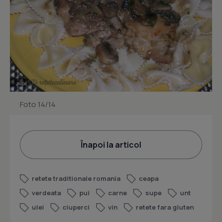
Foto 14/14
Înapoi la articol
retete traditionale romania
ceapa
verdeata
pui
carne
supe
unt
ulei
ciuperci
vin
retete fara gluten