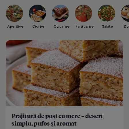
Aperitive
Ciorbe
Cu carne
Fara carne
Salate
Dul
Prajitură de post cu mere – desert
simplu, pufos și aromat