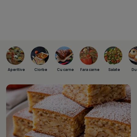
Aperitive
Ciorbe
Cu carne
Fara carne
Salate
Dul