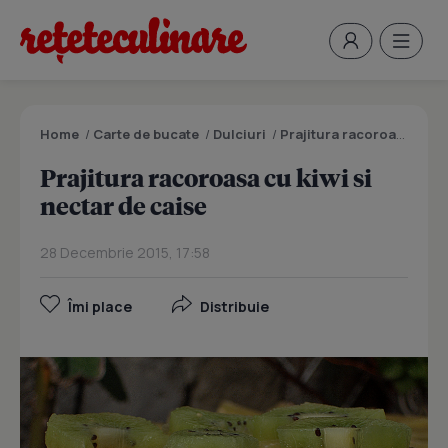
Home
/
Carte de bucate
/
Dulciuri
/
Prajitura racoroasa cu kiwi si nectar de caise
Prajitura racoroasa cu kiwi si
nectar de caise
28 Decembrie 2015, 17:58
Îmi place
Distribuie