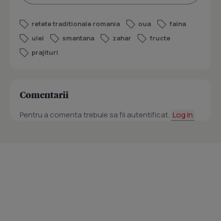
retete traditionale romania
oua
faina
ulei
smantana
zahar
fructe
prajituri
Comentarii
Pentru a comenta trebuie sa fii autentificat.
Log in