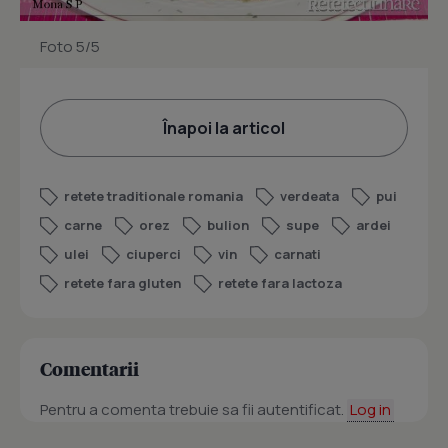
Foto 5/5
Înapoi la articol
retete traditionale romania
verdeata
pui
carne
orez
bulion
supe
ardei
ulei
ciuperci
vin
carnati
retete fara gluten
retete fara lactoza
Comentarii
Pentru a comenta trebuie sa fii autentificat.
Log in