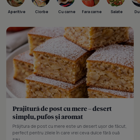
Aperitive
Ciorbe
Cu carne
Fara carne
Salate
Dul
Prajitură de post cu mere – desert
simplu, pufos și aromat
Prăjitura de post cu mere este un desert ușor de făcut,
perfect pentru zilele în care vrei ceva dulce fără ouă
sau...