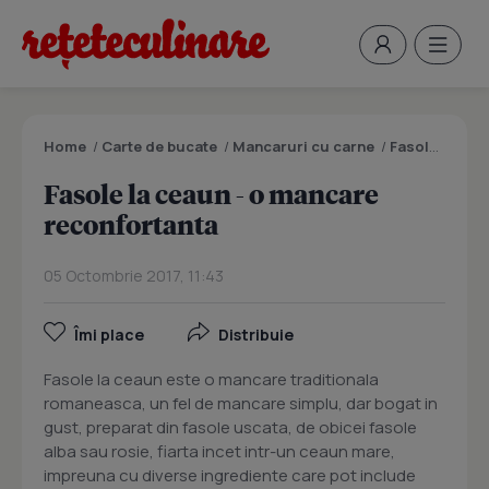
Home
/
Carte de bucate
/
Mancaruri cu carne
/
Fasole la ceaun - o mancare reconfortanta
Fasole la ceaun - o mancare
reconfortanta
05 Octombrie 2017, 11:43
Îmi place
Distribuie
Fasole la ceaun este o mancare traditionala
romaneasca, un fel de mancare simplu, dar bogat in
gust, preparat din fasole uscata, de obicei fasole
alba sau rosie, fiarta incet intr-un ceaun mare,
impreuna cu diverse ingrediente care pot include