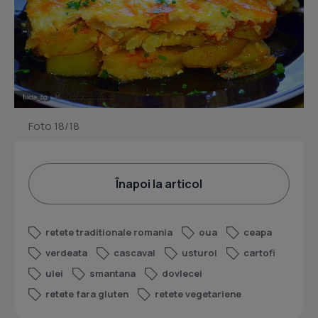
Foto 18/18
Înapoi la articol
retete traditionale romania
oua
ceapa
verdeata
cascaval
usturoi
cartofi
ulei
smantana
dovlecei
retete fara gluten
retete vegetariene