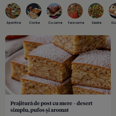
Aperitive
Ciorbe
Cu carne
Fara carne
Salate
Dul
Prajitură de post cu mere – desert
simplu, pufos și aromat