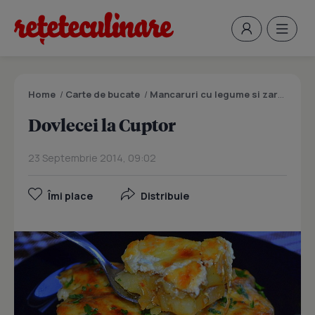
Home
/
Carte de bucate
/
Mancaruri cu legume si zarzavaturi
Dovlecei la Cuptor
23 Septembrie 2014, 09:02
Îmi place
Distribuie