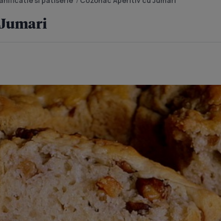
nificatie si patiserie
/
Cozonac Aperitiv cu Jumari
 Jumari