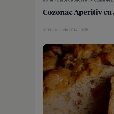
Home
/
Carte de bucate
/
Produse de pa
Cozonac Aperitiv cu
02 Septembrie 2014, 19:35