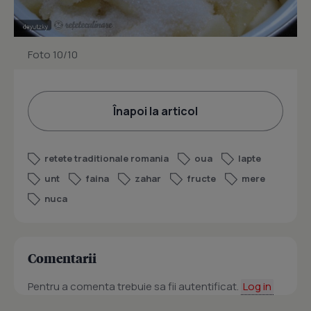
Foto 10/10
Înapoi la articol
retete traditionale romania
oua
lapte
unt
faina
zahar
fructe
mere
nuca
Comentarii
Pentru a comenta trebuie sa fii autentificat.
Log in