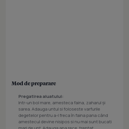
Mod de preparare
Pregatirea aluatului:
Intr-un bol mare, amesteca faina, zaharul și
sarea. Adauga untul si foloseste varfurile
degetelor pentru a-l freca în faina pana când
amestecul devine nisipos si nu mai sunt bucati
mari de unt. Adauga apa rece, treptat,