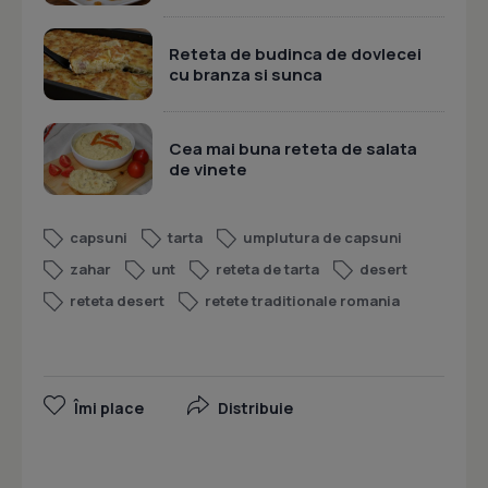
Reteta de budinca de dovlecei
cu branza si sunca
Cea mai buna reteta de salata
de vinete
capsuni
tarta
umplutura de capsuni
zahar
unt
reteta de tarta
desert
reteta desert
retete traditionale romania
Îmi place
Distribuie