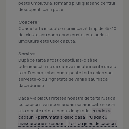
peste umplutura, formand pliuri și lasand centrul
descoperit, ca in poze.
Coacere:
Coace tarta in cuptorul preincalzit timp de 35-40
de minute sau pana cand crusta este aurie si
umplutura este usor cazuta.
Servire:
După ce tarta a fost coaptă, las-o să se
odihnească timp de câteva minute inainte de a o
taia. Presara zahar pudra peste tarta calda sau
serveste-o cu inghetata de vanilie sau frisca,
daca doresti.
Daca v-a placut retetea noastra de tarta rustica
cu capsuni, va recomandam sa aruncati un ochi
si la aceste retete, pentru inspiratie:
rulada cu
capsuni - parfumata si delicioasa
,
rulada cu
mascarpone si capsuni
,
tort cu jeleu de capsuni