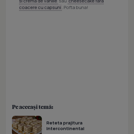
si crema de vanilie
sau
cheesecake fara
coacere cu capsuni
. Pofta buna!
Pe aceeași temă:
Reteta prajitura
Intercontinental