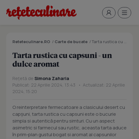
Reteteculinare.RO
/
Carte de bucate
/
Tarta rustica cu capsuni - un dulce aromat
Tarta rustica cu capsuni - un
dulce aromat
Rețetă de
Simona Zaharia
Publicat: 22 Aprilie 2024, 13:43 • Actualizat: 22 Aprilie
2024, 15:20
O reinterpretare fermecatoare a clasicului desert cu
capșuni, tarta rustica cu capsuni este o bucurie
simpla si autentică pentru simturi. Cu un aspect
asimetric si farmecul sau rustic, aceasta tarta aduce
în prim-plan gustul bogat si aromat al capsunilor