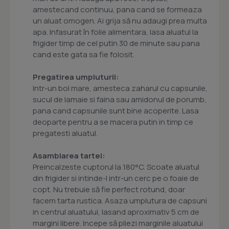
amestecand continuu, pana cand se formeaza
un aluat omogen. Ai grija să nu adaugi prea multa
apa. Infasurat în folie alimentara, lasa aluatul la
frigider timp de cel putin 30 de minute sau pana
cand este gata sa fie folosit.
Pregatirea umpluturii:
Intr-un bol mare, amesteca zaharul cu capsunile,
sucul de lamaie si faina sau amidonul de porumb,
pana cand capsunile sunt bine acoperite. Lasa
deoparte pentru a se macera putin in timp ce
pregatesti aluatul.
Asamblarea tartei:
Preincalzeste cuptorul la 180°C. Scoate aluatul
din frigider si intinde-l intr-un cerc pe o foaie de
copt. Nu trebuie să fie perfect rotund, doar
facem tarta rustica. Asaza umplutura de capsuni
in centrul aluatului, lasand aproximativ 5 cm de
margini libere. Incepe să pliezi marginile aluatului