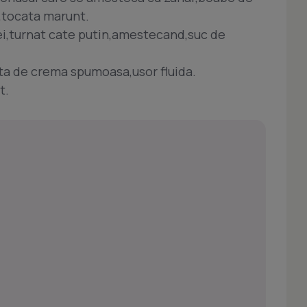
 ,tocata marunt.
ei,turnat cate putin,amestecand,suc de
ta de crema spumoasa,usor fluida.
t.