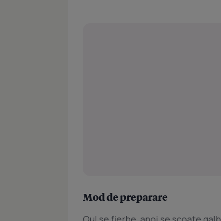
Mod de preparare
Oul se fierbe ,apoi se scoate ga