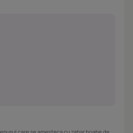
lbenusul care se amesteca cu zahar,boabe de