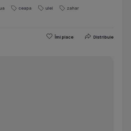
ua
ceapa
ulei
zahar
Îmi place
Distribuie