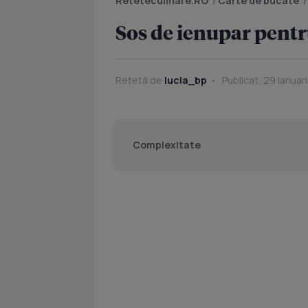
Reteteculinare.RO
/
Carte de bucate
Sos de ienupar pent
Rețetă de
lucia_bp
Publicat: 29 Ianuar
Complexitate