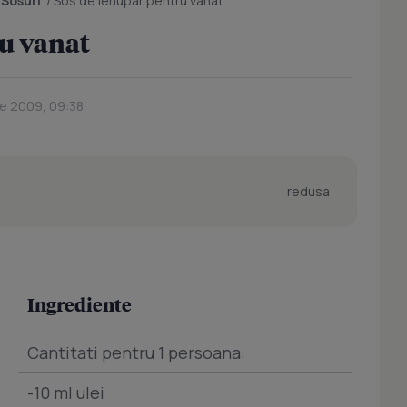
/
Sosuri
/
Sos de ienupar pentru vanat
ru vanat
ie 2009, 09:38
redusa
Ingrediente
Cantitati pentru 1 persoana:
-10 ml ulei