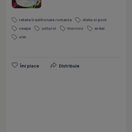
retete traditionale romania
diete si post
ceapa
usturoi
morcovi
ardei
ulei
Îmi place
Distribuie