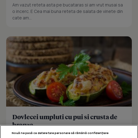
Am vazut reteta asta pe bucataras si am vrut musai sa
o incerc. E Cea mai buna reteta de salata de vinete din
cate am...
Dovlecei umpluti cu pui si crusta de
branza
Nouă ne pasă ca datele tale personale să rămână confidențiale
Reteta delicioasa de dovlecei umpluti cu pui si crusta