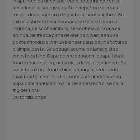
in apa rece ca gheata iar cand coaja incepe sa se
desprinda se scurge apa. Se indeparteaza coaja
rosiilor dupa care cu o lingurita se scot samburii. Se
taie in cubulete mici. Avocado se taie in 2 si cu o
lingurita, se scot samburii, se scobesc si coaja se
arunca. Se freaca pana devine ca o pasta sau se
poate introduce intr-un blender pana devine totul ca
o simpla pasta. Se adauga zeama de lamaie si se
amesteca bine. Dupa aceea adaugam ceapa taiata
foarte marunt si fin, usturoiul zdrobit si coriandru. Se
amesteca totul foarte bine, adaugam ardeiul iute
taiat foarte marunt si fin continuam amestecarea
dupa care adaugam rosiile. Se amesteca si se da la
frigider 1 ora.
Cu tortilla chips