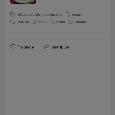
retete traditionale romania
ceapa
usturoi
rosii
ardei
lamaie
Îmi place
Distribuie