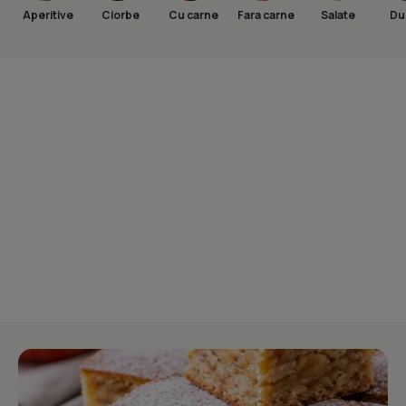
Aperitive
Ciorbe
Cu carne
Fara carne
Salate
Dul