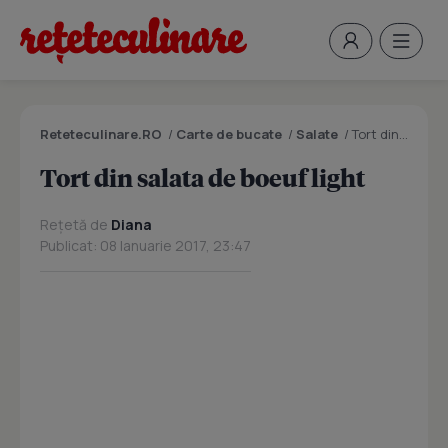
Reteteculinare.RO
/
Carte de bucate
/
Salate
/
Tort din salata de boeuf light
Tort din salata de boeuf light
Rețetă de
Diana
Publicat: 08 Ianuarie 2017, 23:47