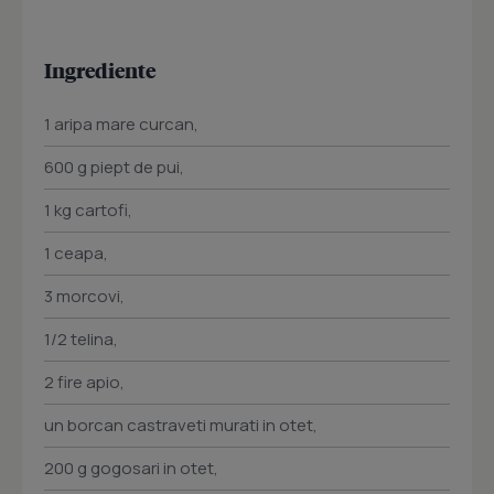
Ingrediente
1 aripa mare curcan,
600 g piept de pui,
1 kg cartofi,
1 ceapa,
3 morcovi,
1/2 telina,
2 fire apio,
un borcan castraveti murati in otet,
200 g gogosari in otet,