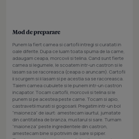
Mod de preparare
Punem la fiert carnea si cartofii intregi si curatati in
oale diferite. Dupa ce luam toata spuma de la carne,
adaugam ceapa, morcovii si telina. Cand sunt fierte
carnea si legumele, le scoatem intr-un castron si le
lasam sa se racoreasca (ceapa o aruncam). Cartofii
ii scurgem si ii lasam si pe acestia sa se racoreasca.
Taiem carnea cubulete si le punem intr-un castron
incapator. Tocam cartofii, morcovii si telina si le
punem si pe acestea peste carne. Tocam si apio,
castravetii murati si gogosarii. Pregatim intr-un bol
“maioneza” de iaurt: amestecam iaurtul, jumatate
din cantitatea de branza, mustarul si sare. Turnam
“maioneza” peste ingredientele din castron,
amestecam bine si potrivim de sare si piper.