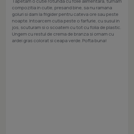
Tapetam o cutie rotunda cu folie alimentara, turnam
compozitia in cutie, presand bine, sa nu ramana
goluri si dam la frigider pentru cateva ore sau peste
noapte. Intoarcem cutia peste o farfurie, cu susul in
jos, scuturam si o scoatem cu tot cu folia de plastic.
Ungem cu restul de crema de branza si ornam cu
ardei gras colorat si ceapa verde. Pofta buna!