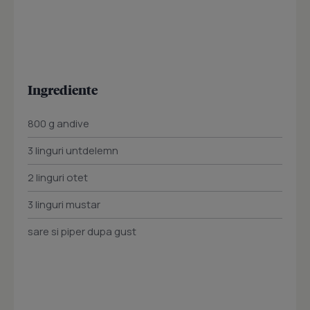
Ingrediente
800 g andive
3 linguri untdelemn
2 linguri otet
3 linguri mustar
sare si piper dupa gust