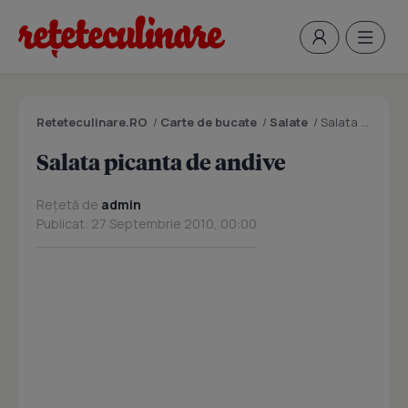
Reteteculinare.RO
/
Carte de bucate
/
Salate
/
Salata picanta de andive
Salata picanta de andive
Rețetă de
admin
Publicat: 27 Septembrie 2010, 00:00