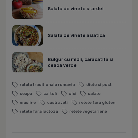
Salata de vinete si ardei
Salata de vinete asiatica
Bulgur cu midii, caracatita si
ceapa verde
retete traditionale romania
diete si post
ceapa
cartofi
ulei
salate
masline
castraveti
retete fara gluten
retete fara lactoza
retete vegetariene