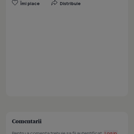
Îmi place
Distribuie
Comentarii
Pentru a comenta trebuie sa fii autentificat.
Log in