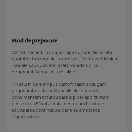
Mod de preparare
Cartofii se fierb in coaja in apa cu sare. Se curata
apoi si se tau rondele intr-un vas. Castravetii ii taiem
rondele sau cubulete la fel procedam si cu
gogosarul. Ceapa se taie julien.
In vasul in care am pus cartofii taiati adaugam
gogosarul, castravetii, maslinele, ceapa si
condimentam totul cu sare si piper apoi turnam
peste circa 50 ml ulei si amestecam totul prin
scuturarea continutului pana se amesteca
ingredientele.