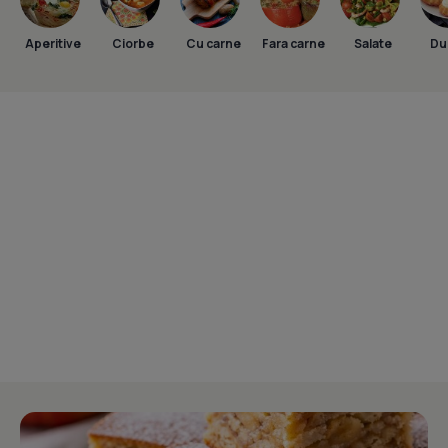
Aperitive
Ciorbe
Cu carne
Fara carne
Salate
Dul