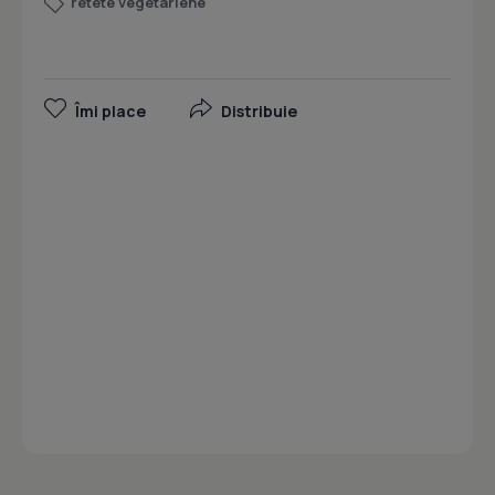
retete vegetariene
Îmi place
Distribuie