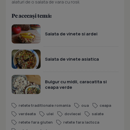
alaturi de o salata de vara cu rosii.
Pe aceeași temă:
Salata de vinete si ardei
Salata de vinete asiatica
Bulgur cu midii, caracatita si
ceapa verde
retete traditionale romania
oua
ceapa
verdeata
ulei
dovlecei
salate
retete fara gluten
retete fara lactoza