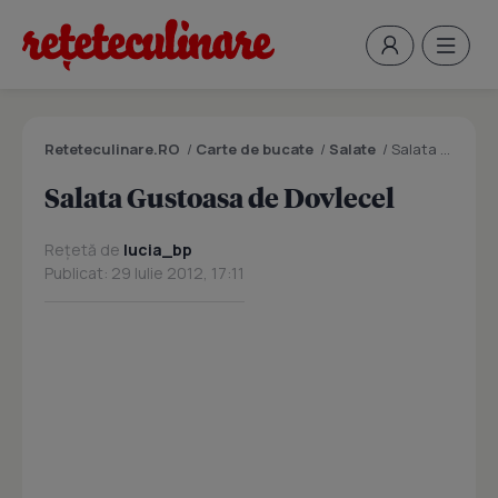
Reteteculinare.RO
/
Carte de bucate
/
Salate
/
Salata Gustoasa de Dovlecel
Salata Gustoasa de Dovlecel
Rețetă de
lucia_bp
Publicat: 29 Iulie 2012, 17:11