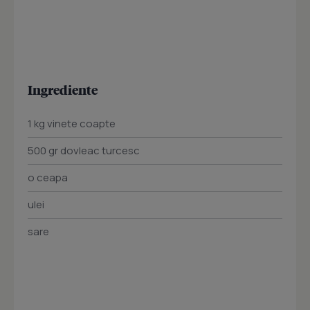
Ingrediente
1 kg vinete coapte
500 gr dovleac turcesc
o ceapa
ulei
sare