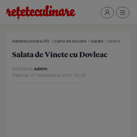
Reteteculinare.RO
/
Carte de bucate
/
Salate
/
Salata de Vinete cu Dovleac
Salata de Vinete cu Dovleac
Rețetă de
admin
Publicat: 27 Septembrie 2010, 00:00