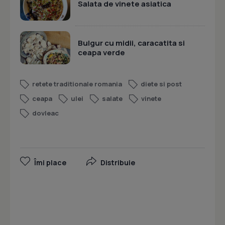
Salata de vinete asiatica
Bulgur cu midii, caracatita si
ceapa verde
retete traditionale romania
diete si post
ceapa
ulei
salate
vinete
dovleac
Îmi place
Distribuie