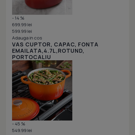
- 14 %
699.99 lei
599.99 lei
Adauga in cos
VAS CUPTOR, CAPAC, FONTA
EMAILATA,4.7L,ROTUND,
PORTOCALIU
- 45 %
549.99 lei