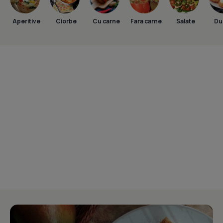
Aperitive
Ciorbe
Cu carne
Fara carne
Salate
Dul