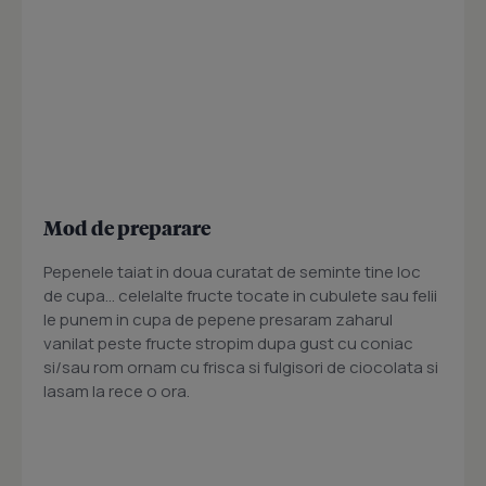
Mod de preparare
Pepenele taiat in doua curatat de seminte tine loc
de cupa... celelalte fructe tocate in cubulete sau felii
le punem in cupa de pepene presaram zaharul
vanilat peste fructe stropim dupa gust cu coniac
si/sau rom ornam cu frisca si fulgisori de ciocolata si
lasam la rece o ora.