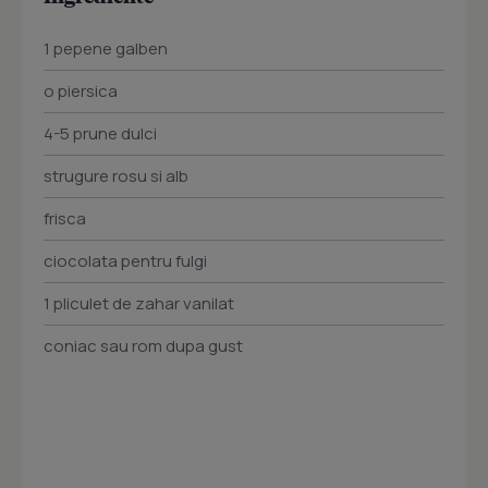
1 pepene galben
o piersica
4-5 prune dulci
strugure rosu si alb
frisca
ciocolata pentru fulgi
1 pliculet de zahar vanilat
coniac sau rom dupa gust