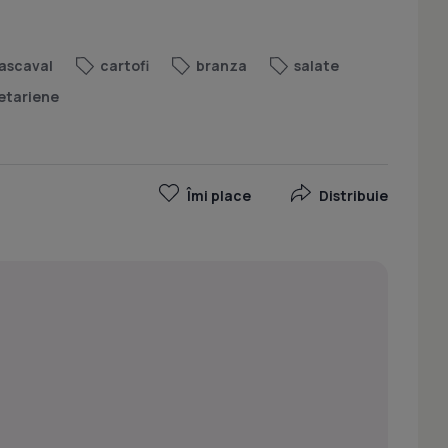
ascaval
cartofi
branza
salate
etariene
Îmi place
Distribuie