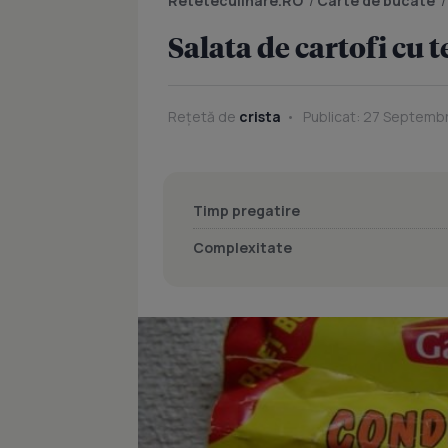
Reteteculinare.RO
/
Carte de bucate
Salata de cartofi cu t
Rețetă de
crista
Publicat: 27 Septembr
Timp pregatire
Complexitate