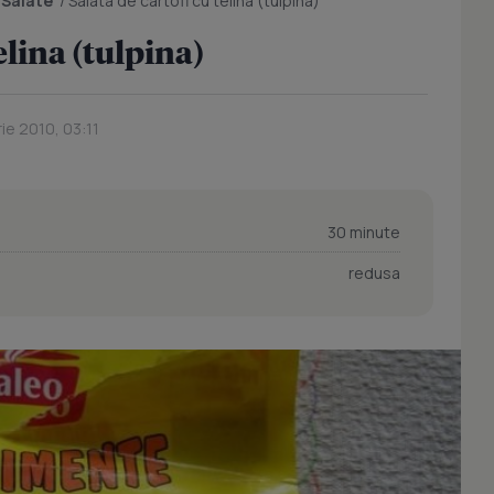
/
Salate
/
Salata de cartofi cu telina (tulpina)
elina (tulpina)
ie 2010, 03:11
30 minute
redusa