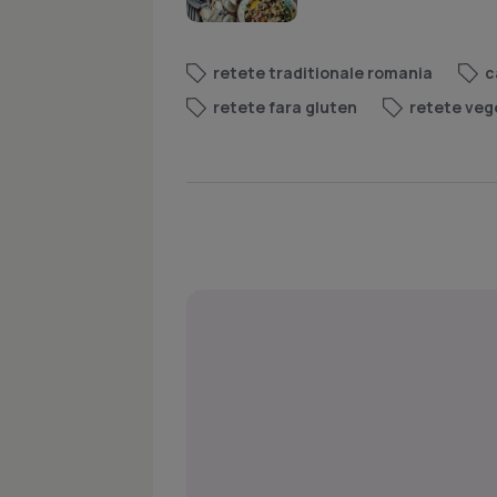
retete traditionale romania
c
retete fara gluten
retete veg