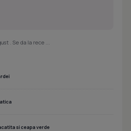
st . Se da la rece ...
ardei
iatica
acatita si ceapa verde