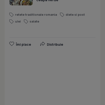
retete traditionale romania
diete si post
ulei
salate
Îmi place
Distribuie