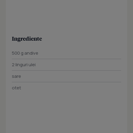
Ingrediente
500 g andive
2 linguri ulei
sare
otet