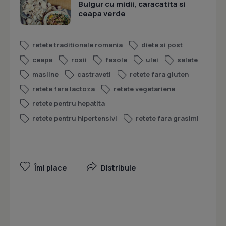
Bulgur cu midii, caracatita si
ceapa verde
retete traditionale romania
diete si post
ceapa
rosii
fasole
ulei
salate
masline
castraveti
retete fara gluten
retete fara lactoza
retete vegetariene
retete pentru hepatita
retete pentru hipertensivi
retete fara grasimi
Îmi place
Distribuie