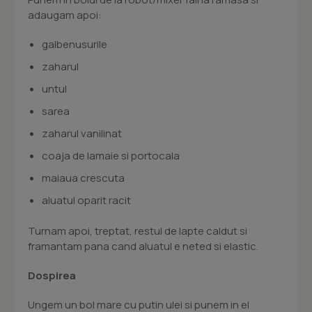
adaugam apoi:
galbenusurile
zaharul
untul
sarea
zaharul vanilinat
coaja de lamaie si portocala
maiaua crescuta
aluatul oparit racit
Turnam apoi, treptat, restul de lapte caldut si
framantam pana cand aluatul e neted si elastic.
Dospirea
Ungem un bol mare cu putin ulei si punem in el