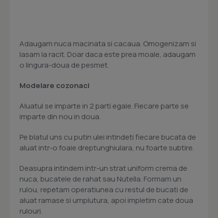
Adaugam nuca macinata si cacaua. Omogenizam si
lasam la racit. Doar daca este prea moale, adaugam
o lingura-doua de pesmet.
Modelare cozonaci
Aluatul se imparte in 2 parti egale. Fiecare parte se
imparte din nou in doua.
Pe blatul uns cu putin ulei intindeti fiecare bucata de
aluat intr-o foaie dreptunghiulara, nu foarte subtire.
Deasupra intindem intr-un strat uniform crema de
nuca, bucatele de rahat sau Nutella. Formam un
rulou, repetam operatiunea cu restul de bucati de
aluat ramase si umplutura, apoi impletim cate doua
rulouri.