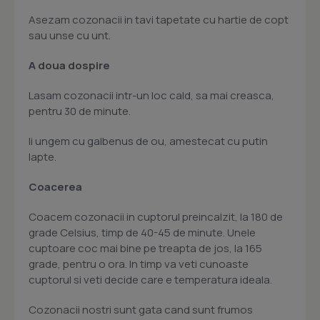
Asezam cozonacii in tavi tapetate cu hartie de copt
sau unse cu unt.
A doua dospire
Lasam cozonacii intr-un loc cald, sa mai creasca,
pentru 30 de minute.
Ii ungem cu galbenus de ou, amestecat cu putin
lapte.
Coacerea
Coacem cozonacii in cuptorul preincalzit, la 180 de
grade Celsius, timp de 40-45 de minute. Unele
cuptoare coc mai bine pe treapta de jos, la 165
grade, pentru o ora. In timp va veti cunoaste
cuptorul si veti decide care e temperatura ideala.
Cozonacii nostri sunt gata cand sunt frumos