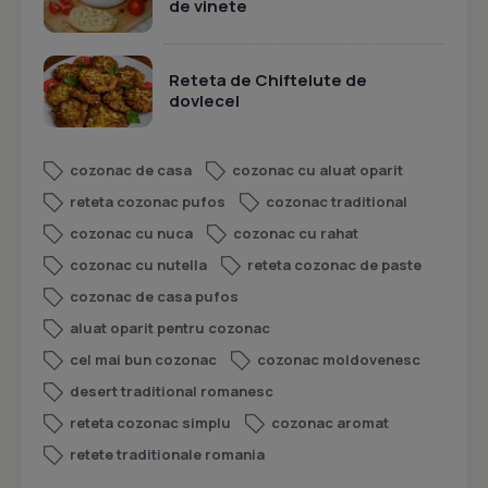
de vinete
Reteta de Chiftelute de
dovlecel
cozonac de casa
cozonac cu aluat oparit
reteta cozonac pufos
cozonac traditional
cozonac cu nuca
cozonac cu rahat
cozonac cu nutella
reteta cozonac de paste
cozonac de casa pufos
aluat oparit pentru cozonac
cel mai bun cozonac
cozonac moldovenesc
desert traditional romanesc
reteta cozonac simplu
cozonac aromat
retete traditionale romania