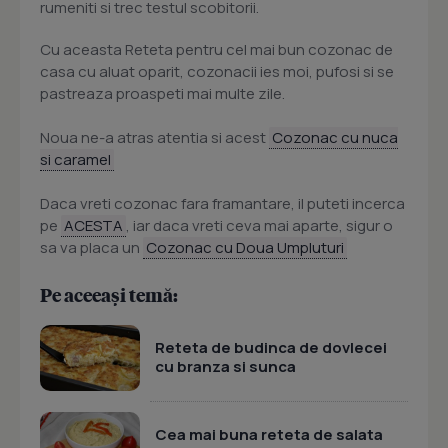
rumeniti si trec testul scobitorii.
Cu aceasta Reteta pentru cel mai bun cozonac de
casa cu aluat oparit, cozonacii ies moi, pufosi si se
pastreaza proaspeti mai multe zile.
Noua ne-a atras atentia si acest
Cozonac cu nuca
si caramel
Daca vreti cozonac fara framantare, il puteti incerca
pe
ACESTA
, iar daca vreti ceva mai aparte, sigur o
sa va placa un
Cozonac cu Doua Umpluturi
Pe aceeași temă:
Reteta de budinca de dovlecei
cu branza si sunca
Cea mai buna reteta de salata