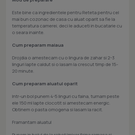
Este bine ca ingredientele pentru Reteta pentru cel
mai bun cozonac de casa cu aluat oparit sa fie la
temperatura camerei, deci le aduceti in bucatarie cu
o seara inainte.
Cum preparam maiaua
Drojdia o amestecam cu o lingura de zahar si 2-3
linguri lapte caldut si o lasam la crescut timp de 15-
20 minute.
Cum preparam aluatul oparit
Intr-un bol punem 4-5 linguri cu faina, turnam peste
ele 150 ml lapte clocotit si amestecam energic.
Obtinem o pasta omogena si lasam la racit.
Framantam aluatul
Punem in bolul de la robot/mixer faina ramasa si