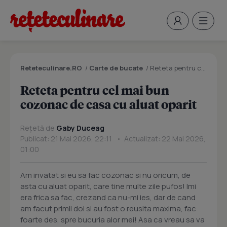
Reteteculinare.RO
/
Carte de bucate
/
Reteta pentru cel mai bun cozonac de casa cu aluat oparit
Reteta pentru cel mai bun
cozonac de casa cu aluat oparit
Rețetă de
Gaby Duceag
Publicat: 21 Mai 2026, 22:11 • Actualizat: 22 Mai 2026,
01:00
Am invatat si eu sa fac cozonac si nu oricum, de
asta cu aluat oparit, care tine multe zile pufos! Imi
era frica sa fac, crezand ca nu-mi ies, dar de cand
am facut primii doi si au fost o reusita maxima, fac
foarte des, spre bucuria alor mei! Asa ca vreau sa va