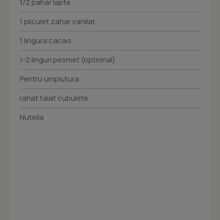
1/2 pahar lapte
1 pliculet zahar vanilat
1 lingura cacao
1-2 linguri pesmet (optional)
Pentru umplutura
rahat taiat cubulete
Nutella