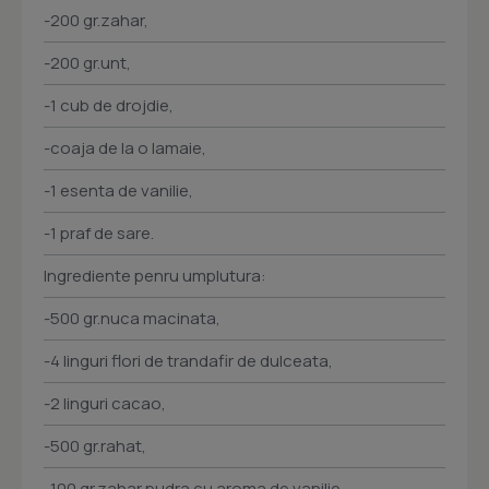
-200 gr.zahar,
-200 gr.unt,
-1 cub de drojdie,
-coaja de la o lamaie,
-1 esenta de vanilie,
-1 praf de sare.
Ingrediente penru umplutura:
-500 gr.nuca macinata,
-4 linguri flori de trandafir de dulceata,
-2 linguri cacao,
-500 gr.rahat,
-100 gr.zahar pudra cu aroma de vanilie.