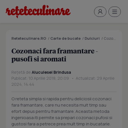
Reteteculinare.RO
/
Carte de bucate
/
Dulciuri
/
Cozonaci fara framantare - pusofi si aromati
Cozonaci fara framantare -
pusofi si aromati
Rețetă de
Aluculesei Brindusa
Publicat: 10 Aprilie 2018, 20:09 • Actualizat: 29 Aprilie
2024, 14:44
O reteta simpla si rapida pentru deliciosii cozonaci
fara framantare, care nu necesita mult timp sau
efort depus pemtru framantare. Aceasta metoda
ingenioasa iti permite sa prepari cozonaci pufosi si
gustosi fara a petrece prea mult timp in bucatarie.