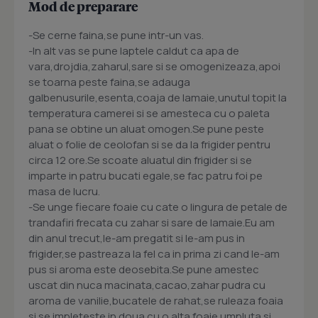
Mod de preparare
-Se cerne faina,se pune intr-un vas.
-In alt vas se pune laptele caldut ca apa de
vara,drojdia,zaharul,sare si se omogenizeaza,apoi
se toarna peste faina,se adauga
galbenusurile,esenta,coaja de lamaie,unutul topit la
temperatura camerei si se amesteca cu o paleta
pana se obtine un aluat omogen.Se pune peste
aluat o folie de ceolofan si se da la frigider pentru
circa 12 ore.Se scoate aluatul din frigider si se
imparte in patru bucati egale,se fac patru foi pe
masa de lucru.
-Se unge fiecare foaie cu cate o lingura de petale de
trandafiri frecata cu zahar si sare de lamaie.Eu am
din anul trecut,le-am pregatit si le-am pus in
frigider,se pastreaza la fel ca in prima zi cand le-am
pus si aroma este deosebita.Se pune amestec
uscat din nuca macinata,cacao,zahar pudra cu
aroma de vanilie,bucatele de rahat,se ruleaza foaia
si se impleteste in doua cu o alta foaie umpluta si