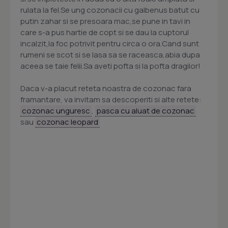
rulata la fel.Se ung cozonacii cu galbenus batut cu
putin zahar si se presoara mac,se pune in tavi in
care s-a pus hartie de copt si se dau la cuptorul
incalzit,la foc potrivit pentru circa o ora.Cand sunt
rumeni se scot si se lasa sa se raceasca,abia dupa
aceea se taie felii.Sa aveti pofta si la pofta dragilor!
Daca v-a placut reteta noastra de cozonac fara
framantare, va invitam sa descoperiti si alte retete:
cozonac unguresc
,
pasca cu aluat de cozonac
sau
cozonac leopard