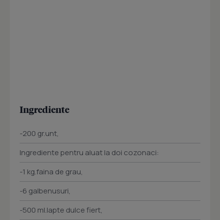
Ingrediente
-200 gr.unt,
Ingrediente pentru aluat la doi cozonaci:
-1 kg.faina de grau,
-6 galbenusuri,
-500 ml.lapte dulce fiert,