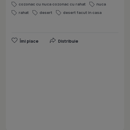
cozonac cu nuca cozonac cu rahat
nuca
rahat
desert
desert facut in casa
Îmi place
Distribuie