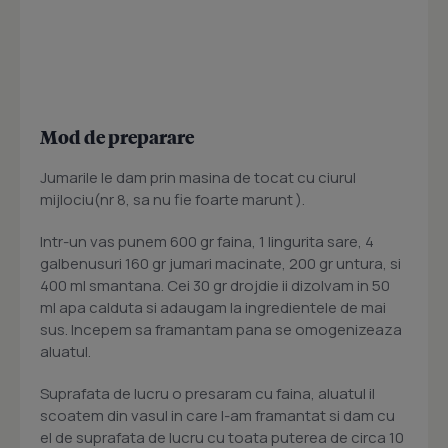
Mod de preparare
Jumarile le dam prin masina de tocat cu ciurul
mijlociu(nr 8, sa nu fie foarte marunt ).
Intr-un vas punem 600 gr faina, 1 lingurita sare, 4
galbenusuri 160 gr jumari macinate, 200 gr untura, si
400 ml smantana. Cei 30 gr drojdie ii dizolvam in 50
ml apa calduta si adaugam la ingredientele de mai
sus. Incepem sa framantam pana se omogenizeaza
aluatul.
Suprafata de lucru o presaram cu faina, aluatul il
scoatem din vasul in care l-am framantat si dam cu
el de suprafata de lucru cu toata puterea de circa 10