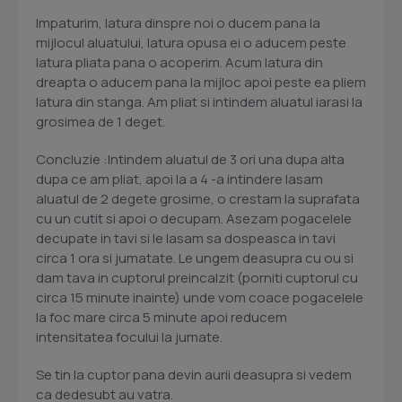
Impaturim, latura dinspre noi o ducem pana la
mijlocul aluatului, latura opusa ei o aducem peste
latura pliata pana o acoperim. Acum latura din
dreapta o aducem pana la mijloc apoi peste ea pliem
latura din stanga. Am pliat si intindem aluatul iarasi la
grosimea de 1 deget.
Concluzie :Intindem aluatul de 3 ori una dupa alta
dupa ce am pliat, apoi la a 4 -a intindere lasam
aluatul de 2 degete grosime, o crestam la suprafata
cu un cutit si apoi o decupam. Asezam pogacelele
decupate in tavi si le lasam sa dospeasca in tavi
circa 1 ora si jumatate. Le ungem deasupra cu ou si
dam tava in cuptorul preincalzit (porniti cuptorul cu
circa 15 minute inainte) unde vom coace pogacelele
la foc mare circa 5 minute apoi reducem
intensitatea focului la jumate.
Se tin la cuptor pana devin aurii deasupra si vedem
ca dedesubt au vatra.