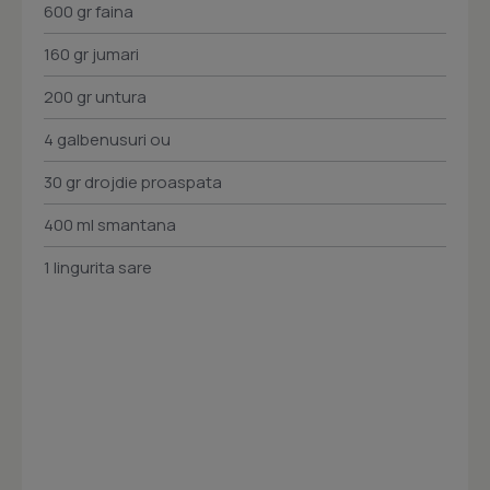
600 gr faina
160 gr jumari
200 gr untura
4 galbenusuri ou
30 gr drojdie proaspata
400 ml smantana
1 lingurita sare