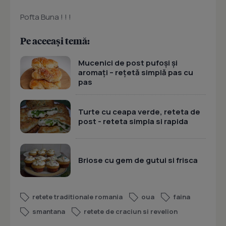
Pofta Buna ! ! !
Pe aceeași temă:
Mucenici de post pufoși și
aromați – rețetă simplă pas cu
pas
Turte cu ceapa verde, reteta de
post - reteta simpla si rapida
Briose cu gem de gutui si frisca
retete traditionale romania
oua
faina
smantana
retete de craciun si revelion