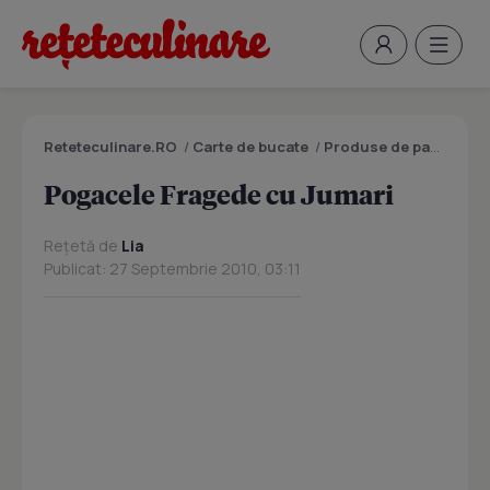
Reteteculinare.RO
/
Carte de bucate
/
Produse de panificatie si patiserie
Pogacele Fragede cu Jumari
Rețetă de
Lia
Publicat: 27 Septembrie 2010, 03:11