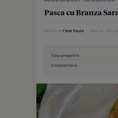
Reteteculinare.RO
/
Carte de bucate
Pasca cu Branza Sar
Rețetă de
Feier Paula
Publicat: 23 Apri
Timp pregatire
Complexitate