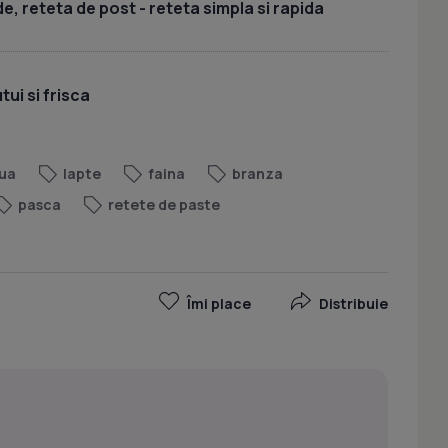
, reteta de post - reteta simpla si rapida
ui si frisca
ua
lapte
faina
branza
pasca
retete de paste
Îmi place
Distribuie