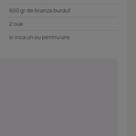
600 gr de branza burduf
2 oua
si inca un ou pentru uns