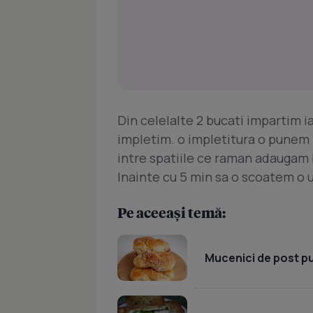
Din celelalte 2 bucati impartim ia
impletim. o impletitura o punem 
intre spatiile ce raman adaugam 
Inainte cu 5 min sa o scoatem o 
Pe aceeași temă:
Mucenici de post pu