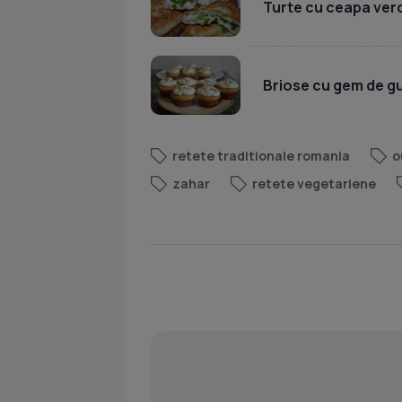
Turte cu ceapa verde
Briose cu gem de gut
retete traditionale romania
o
zahar
retete vegetariene