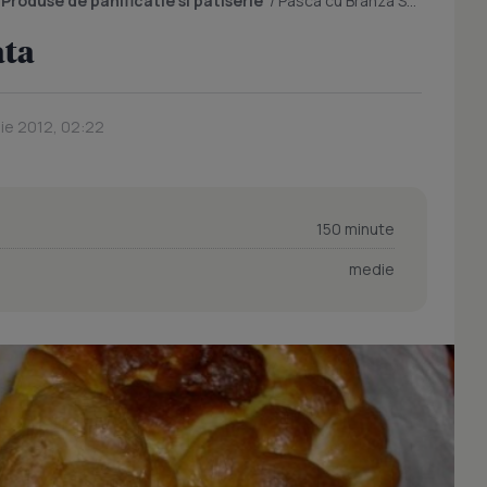
/
Produse de panificatie si patiserie
/
Pasca cu Branza Sarata
ata
lie 2012, 02:22
150 minute
medie