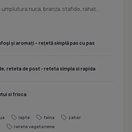
 umplutura nuca, branza, stafide, rahat...
foși și aromați – rețetă simplă pas cu pas
, reteta de post - reteta simpla si rapida
ui si frisca
ua
lapte
faina
zahar
retete vegetariene