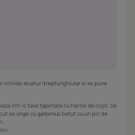
se intinde aluatul dreptunghiular si se pune
aza intr-o tava tapetata cu hartie de copt. Se
scut se unge cu galbenus batut cu un pic de
n.
min.