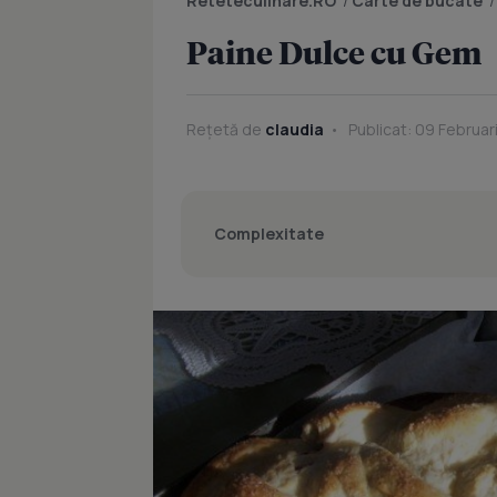
Reteteculinare.RO
/
Carte de bucate
Paine Dulce cu Gem
Rețetă de
claudia
Publicat: 09 Februar
Complexitate