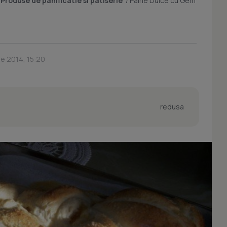
/
Produse de panificatie si patiserie
/
Paine Dulce cu Gem
ie 2014, 15:20
redusa