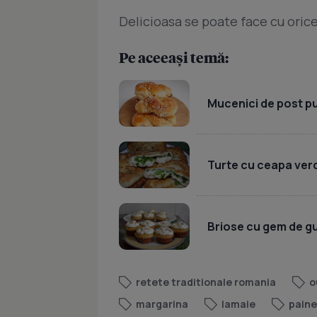
Delicioasa se poate face cu orice
Pe aceeași temă:
Mucenici de post pu
Turte cu ceapa verde
Briose cu gem de gut
retete traditionale romania
o
margarina
lamaie
paine