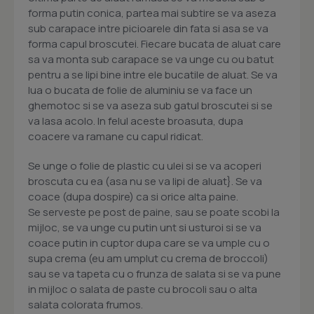
forma putin conica, partea mai subtire se va aseza
sub carapace intre picioarele din fata si asa se va
forma capul broscutei. Fiecare bucata de aluat care
sa va monta sub carapace se va unge cu ou batut
pentru a se lipi bine intre ele bucatile de aluat. Se va
lua o bucata de folie de aluminiu se va face un
ghemotoc si se va aseza sub gatul broscutei si se
va lasa acolo. In felul aceste broasuta, dupa
coacere va ramane cu capul ridicat.
Se unge o folie de plastic cu ulei si se va acoperi
broscuta cu ea (asa nu se va lipi de aluat}. Se va
coace (dupa dospire) ca si orice alta paine.
Se serveste pe post de paine, sau se poate scobi la
mijloc, se va unge cu putin unt si usturoi si se va
coace putin in cuptor dupa care se va umple cu o
supa crema (eu am umplut cu crema de broccoli)
sau se va tapeta cu o frunza de salata si se va pune
in mijloc o salata de paste cu brocoli sau o alta
salata colorata frumos.