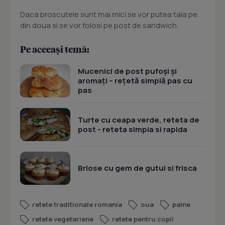
Daca broscutele sunt mai mici se vor putea taia pe
din doua si se vor folosi pe post de sandwich.
Pe aceeași temă:
Mucenici de post pufoși și
aromați – rețetă simplă pas cu
pas
Turte cu ceapa verde, reteta de
post - reteta simpla si rapida
Briose cu gem de gutui si frisca
retete traditionale romania
oua
paine
retete vegetariene
retete pentru copii