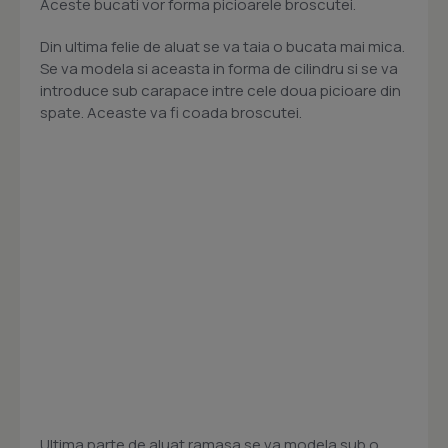
Aceste bucati vor forma picioarele broscutei.
Din ultima felie de aluat se va taia o bucata mai mica.
Se va modela si aceasta in forma de cilindru si se va
introduce sub carapace intre cele doua picioare din
spate. Aceaste va fi coada broscutei.
Ultima parte de aluat ramasa se va modela sub o