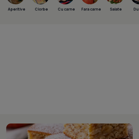
Aperitive
Ciorbe
Cu carne
Fara carne
Salate
Dul