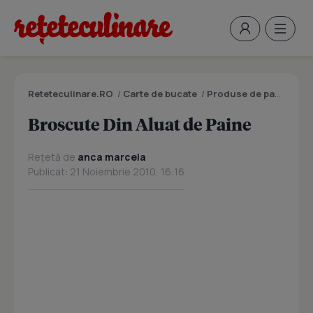
Reteteculinare.RO
/
Carte de bucate
/
Produse de panificatie si patiserie
Broscute Din Aluat de Paine
Rețetă de
anca marcela
Publicat: 21 Noiembrie 2010, 16:16