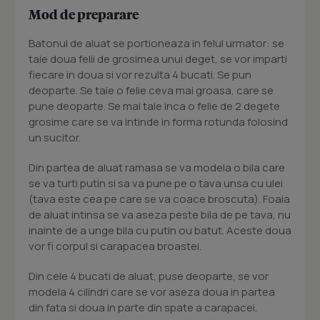
Mod de preparare
Batonul de aluat se portioneaza in felul urmator: se
taie doua felii de grosimea unui deget, se vor imparti
fiecare in doua si vor rezulta 4 bucati. Se pun
deoparte. Se taie o felie ceva mai groasa, care se
pune deoparte. Se mai taie inca o felie de 2 degete
grosime care se va intinde in forma rotunda folosind
un sucitor.
Din partea de aluat ramasa se va modela o bila care
se va turti putin si sa va pune pe o tava unsa cu ulei
(tava este cea pe care se va coace broscuta). Foaia
de aluat intinsa se va aseza peste bila de pe tava, nu
inainte de a unge bila cu putin ou batut. Aceste doua
vor fi corpul si carapacea broastei.
Din cele 4 bucati de aluat, puse deoparte, se vor
modela 4 cilindri care se vor aseza doua in partea
din fata si doua in parte din spate a carapacei.