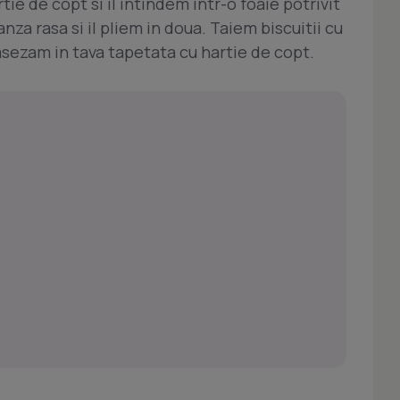
ie de copt si il intindem intr-o foaie potrivit
za rasa si il pliem in doua. Taiem biscuitii cu
 asezam in tava tapetata cu hartie de copt.