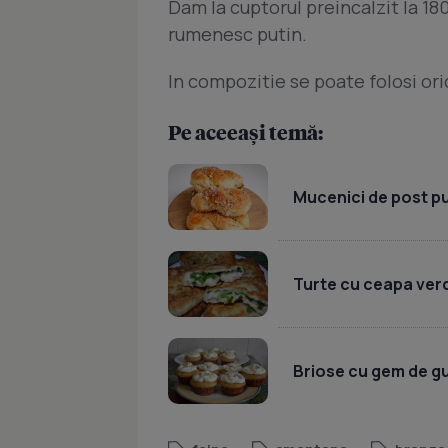
Dam la cuptorul preincalzit la 1
rumenesc putin.
In compozitie se poate folosi ori
Pe aceeași temă:
Mucenici de post pu
Turte cu ceapa verde
Briose cu gem de gut