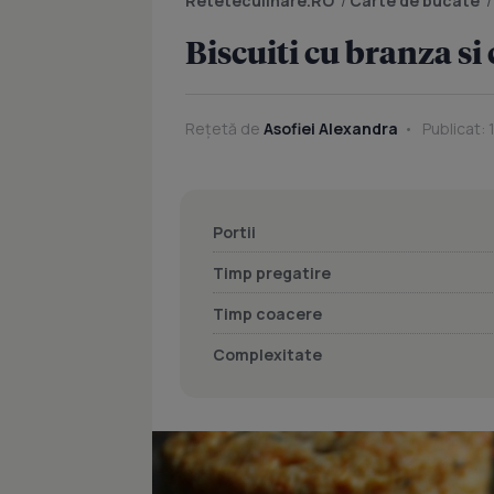
Reteteculinare.RO
/
Carte de bucate
Biscuiti cu branza s
Rețetă de
Asofiei Alexandra
Publicat: 
Portii
Timp pregatire
Timp coacere
Complexitate