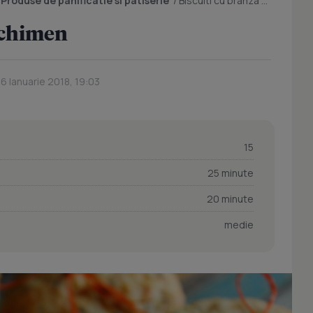
/
Produse de panificatie si patiserie
/
Biscuiti cu branza si chimen
i chimen
16 Ianuarie 2018, 19:03
15
25 minute
20 minute
medie