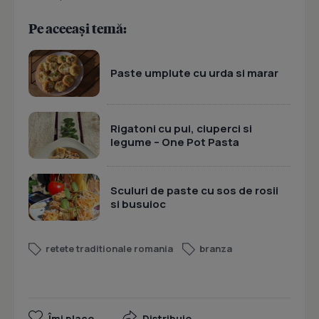
Pe aceeași temă:
Paste umplute cu urda si marar
Rigatoni cu pui, ciuperci si
legume – One Pot Pasta
Sculuri de paste cu sos de rosii
si busuioc
retete traditionale romania
branza
Îmi place
Distribuie