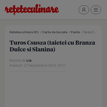
Reteteculinare.RO
/
Carte de bucate
/
Paste
/
Turos Csusza (taietei cu Branza Dulce si Slanina)
Turos Csusza (taietei cu Branza
Dulce si Slanina)
Rețetă de
Lia
Publicat: 27 Septembrie 2010, 03:11