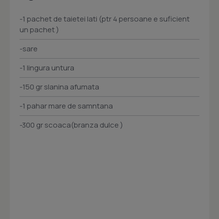
-1 pachet de taietei lati (ptr 4 persoane e suficient
un pachet )
-sare
-1 lingura untura
-150 gr slanina afumata
-1 pahar mare de samntana
-300 gr scoaca(branza dulce )