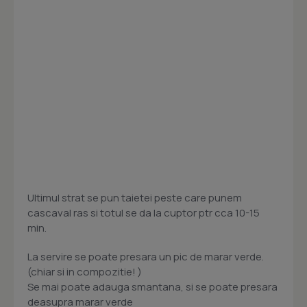
Ultimul strat se pun taietei peste care punem
cascaval ras si totul se da la cuptor ptr cca 10-15
min.
La servire se poate presara un pic de marar verde.
(chiar si in compozitie! )
Se mai poate adauga smantana, si se poate presara
deasupra marar verde