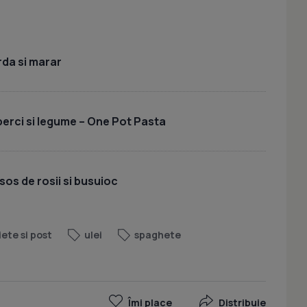
rda si marar
uperci si legume – One Pot Pasta
sos de rosii si busuioc
iete si post
ulei
spaghete
Îmi place
Distribuie