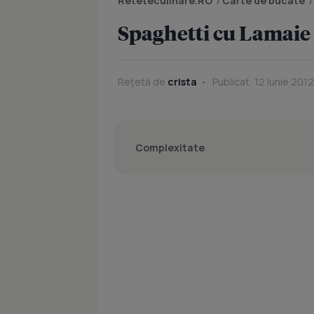
Reteteculinare.RO
/
Carte de bucate
Spaghetti cu Lamaie
Rețetă de
crista
Publicat: 12 Iunie 2012
Complexitate