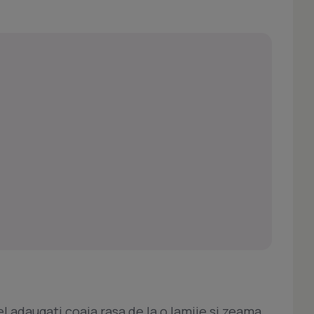
 el adaugati coaja rasa de la o lamiie si zeama