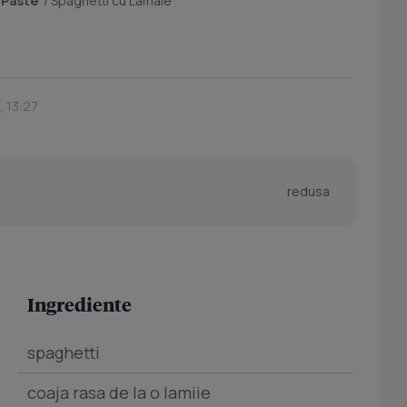
/
Paste
/
Spaghetti cu Lamaie
, 13:27
redusa
Ingrediente
spaghetti
coaja rasa de la o lamiie