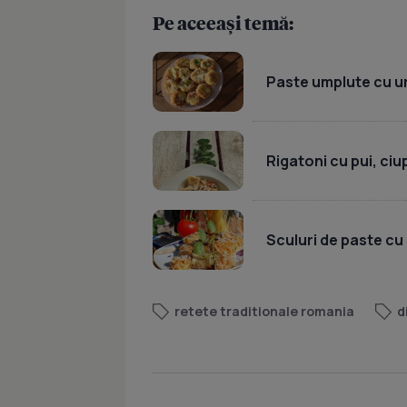
Pe aceeași temă:
Paste umplute cu u
Rigatoni cu pui, ci
Sculuri de paste cu 
retete traditionale romania
d