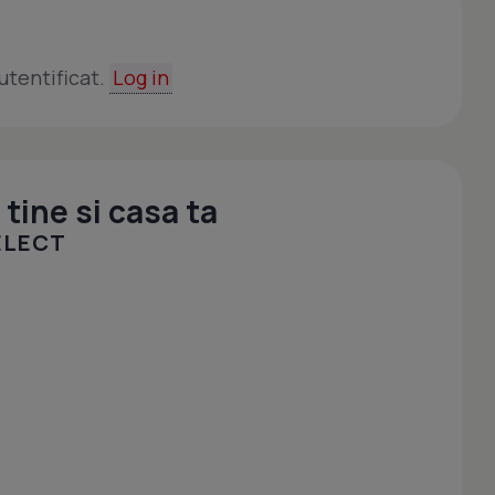
utentificat.
Log in
tine si casa ta
SELECT