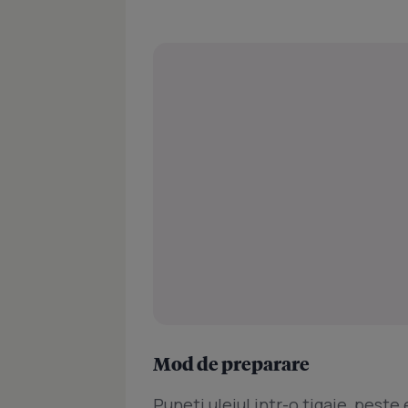
Mod de preparare
Puneti uleiul intr-o tigaie, peste