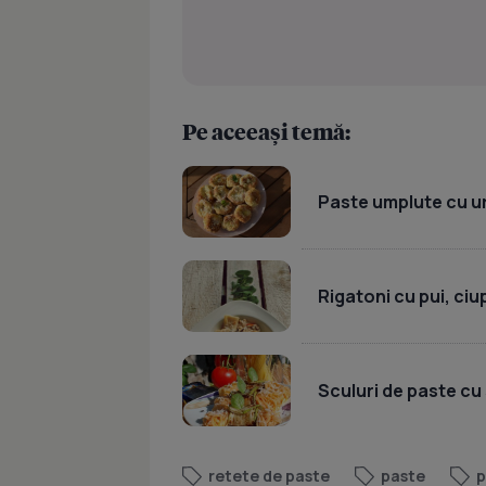
Pe aceeași temă:
Paste umplute cu u
Rigatoni cu pui, ci
Sculuri de paste cu 
retete de paste
paste
p