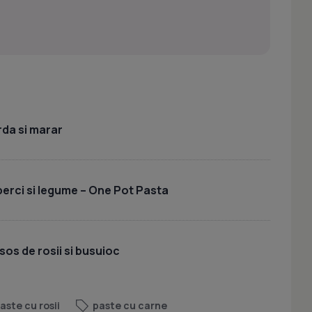
rda si marar
uperci si legume – One Pot Pasta
sos de rosii si busuioc
aste cu rosii
paste cu carne