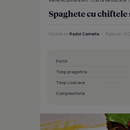
Reteteculinare.RO
/
Carte de bucate
Spaghete cu chiftele s
Rețetă de
Radoi Camelia
Publicat: 13
Portii
Timp pregatire
Timp coacere
Complexitate