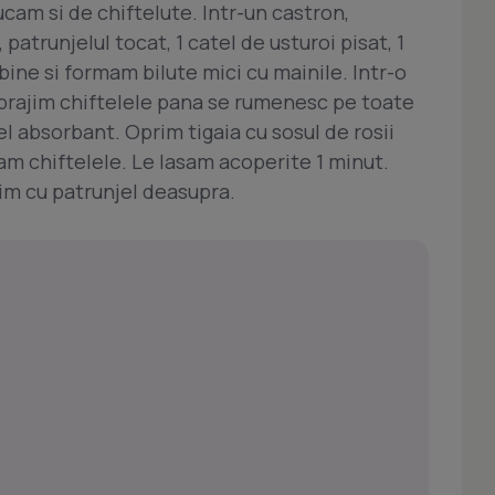
cam si de chiftelute. Intr-un castron,
atrunjelul tocat, 1 catel de usturoi pisat, 1
ine si formam bilute mici cu mainile. Intr-o
si prajim chiftelele pana se rumenesc pe toate
l absorbant. Oprim tigaia cu sosul de rosii
am chiftelele. Le lasam acoperite 1 minut.
im cu patrunjel deasupra.