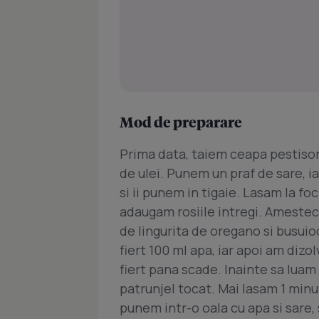
Mod de preparare
Prima data, taiem ceapa pestisori 
de ulei. Punem un praf de sare, ia
si ii punem in tigaie. Lasam la f
adaugam rosiile intregi. Amestec
de lingurita de oregano si busui
fiert 100 ml apa, iar apoi am dizo
fiert pana scade. Inainte sa luam
patrunjel tocat. Mai lasam 1 minut
punem intr-o oala cu apa si sare,