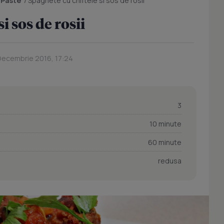
/
Paste
/
Spaghete cu chiftele si sos de rosii
i sos de rosii
 Decembrie 2016, 17:24
3
10 minute
60 minute
redusa