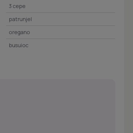
3 cepe
patrunjel
oregano
busuioc