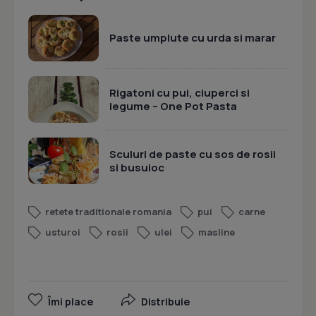
Paste umplute cu urda si marar
Rigatoni cu pui, ciuperci si
legume – One Pot Pasta
Sculuri de paste cu sos de rosii
si busuioc
retete traditionale romania
pui
carne
usturoi
rosii
ulei
masline
Îmi place
Distribuie