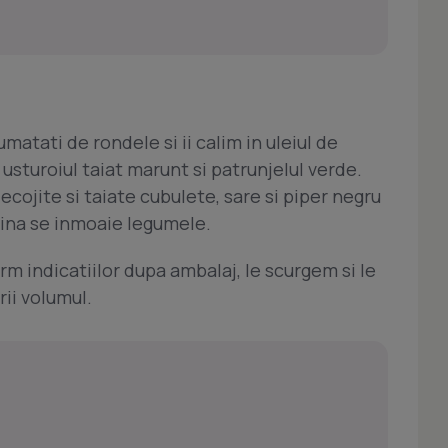
umatati de rondele si ii calim in uleiul de
usturoiul taiat marunt si patrunjelul verde.
cojite si taiate cubulete, sare si piper negru
pina se inmoaie legumele.
m indicatiilor dupa ambalaj, le scurgem si le
rii volumul.