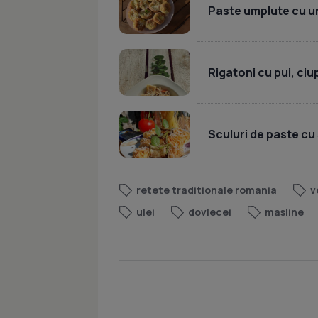
Paste umplute cu u
Rigatoni cu pui, ci
Sculuri de paste cu 
retete traditionale romania
v
ulei
dovlecei
masline