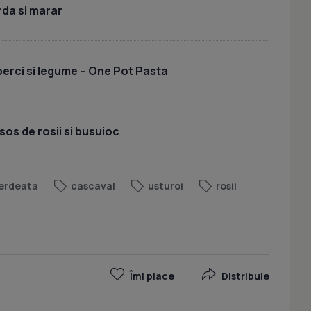
rda si marar
uperci si legume – One Pot Pasta
sos de rosii si busuioc
erdeata
cascaval
usturoi
rosii
Îmi place
Distribuie