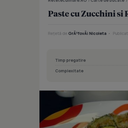
Reteteculinare.RO
/
Carte de bucate
Paste cu Zucchini si 
Rețetă de
GrÃ³fovÃ¡ Nicoleta
Publicat
Timp pregatire
Complexitate