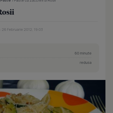
/
Paste
/
Paste cu Zucchini si Rosii
Rosii
: 26 Februarie 2012, 19:03
60 minute
redusa