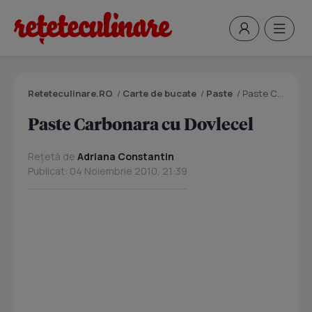
Reteteculinare.RO
/
Carte de bucate
/
Paste
/
Paste Carbonara cu Dovlecel
Paste Carbonara cu Dovlecel
Rețetă de
Adriana Constantin
Publicat: 04 Noiembrie 2010, 21:39