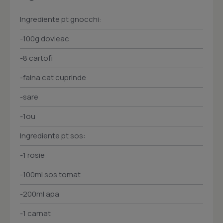
Ingrediente pt gnocchi:
-100g dovleac
-8 cartofi
-faina cat cuprinde
-sare
-1ou
Ingrediente pt sos:
-1 rosie
-100ml sos tomat
-200ml apa
-1 carnat