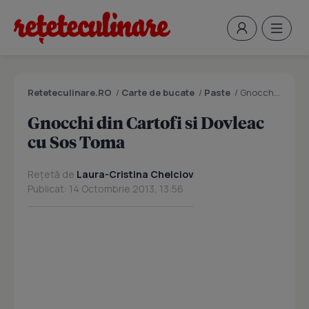
Reteteculinare.RO
/
Carte de bucate
/
Paste
/
Gnocchi din Cartofi si Dovleac cu Sos Toma
Gnocchi din Cartofi si Dovleac
cu Sos Toma
Rețetă de
Laura-Cristina Chelciov
Publicat: 14 Octombrie 2013, 13:56