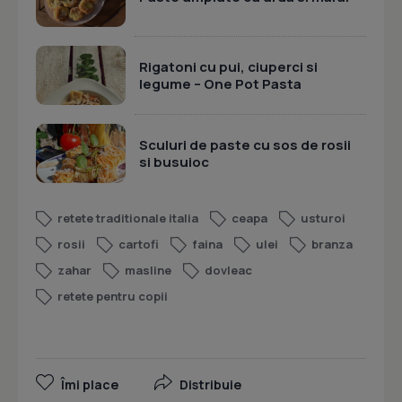
Rigatoni cu pui, ciuperci si
legume – One Pot Pasta
Sculuri de paste cu sos de rosii
si busuioc
retete traditionale italia
ceapa
usturoi
rosii
cartofi
faina
ulei
branza
zahar
masline
dovleac
retete pentru copii
Îmi place
Distribuie