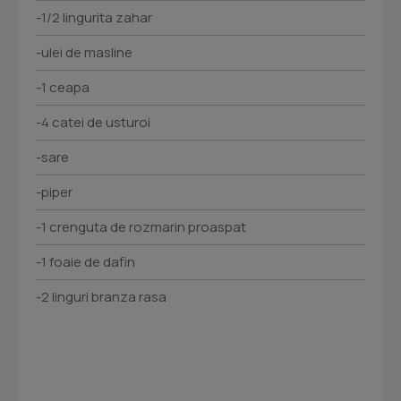
-1/2 lingurita zahar
-ulei de masline
-1 ceapa
-4 catei de usturoi
-sare
-piper
-1 crenguta de rozmarin proaspat
-1 foaie de dafin
-2 linguri branza rasa