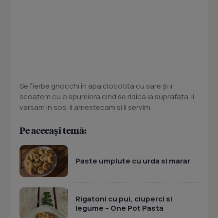
Se fierbe gnocchi în apa clocotita cu sare şi ii
scoatem cu o spumiera cind se ridica la suprafata. Ii
varsam in sos, ii amestecam si ii servim.
Pe aceeași temă:
Paste umplute cu urda si marar
Rigatoni cu pui, ciuperci si
legume – One Pot Pasta