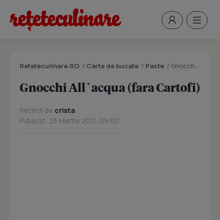
Reteteculinare.RO
/
Carte de bucate
/
Paste
/
Gnocchi All`acqua (fara Cartofi)
Gnocchi All`acqua (fara Cartofi)
Rețetă de
crista
Publicat: 25 Martie 2011, 09:00