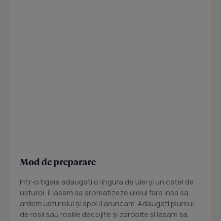
Mod de preparare
Intr-o tigaie adaugati o lingura de ulei şi un catel de
usturoi, il lasam sa aromatizeze uleiul fara insa sa
ardem usturoiul şi apoi il aruncam. Adaugati piureul
de rosii sau rosiile decojite şi zdrobite şi lasam sa