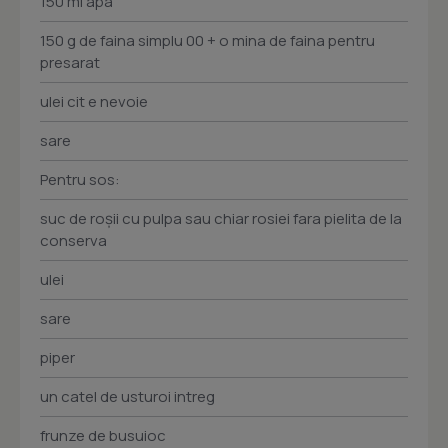
150 ml apa
150 g de faina simplu 00 + o mina de faina pentru
presarat
ulei cit e nevoie
sare
Pentru sos:
suc de roşii cu pulpa sau chiar rosiei fara pielita de la
conserva
ulei
sare
piper
un catel de usturoi intreg
frunze de busuioc