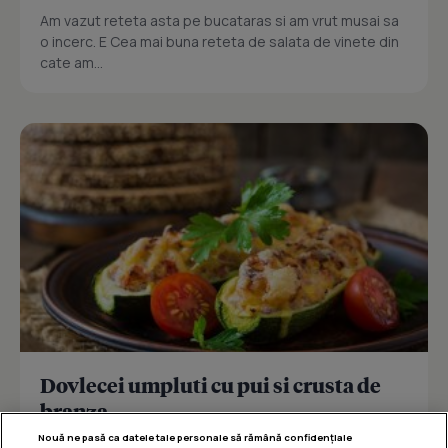
Am vazut reteta asta pe bucataras si am vrut musai sa
o incerc. E Cea mai buna reteta de salata de vinete din
cate am...
Dovlecei umpluti cu pui si crusta de
branza
Nouă ne pasă ca datele tale personale să rămână confidențiale
Reteta delicioasa de dovlecei umpluti cu pui si crusta