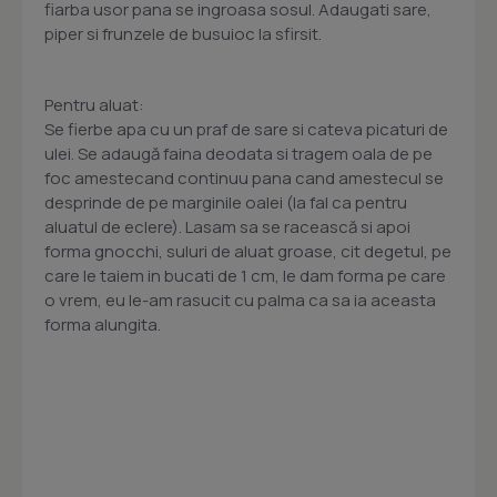
fiarba usor pana se ingroasa sosul. Adaugati sare,
piper si frunzele de busuioc la sfirsit.
Pentru aluat:
Se fierbe apa cu un praf de sare si cateva picaturi de
ulei. Se adaugă faina deodata si tragem oala de pe
foc amestecand continuu pana cand amestecul se
desprinde de pe marginile oalei (la fal ca pentru
aluatul de eclere). Lasam sa se racească si apoi
forma gnocchi, suluri de aluat groase, cit degetul, pe
care le taiem in bucati de 1 cm, le dam forma pe care
o vrem, eu le-am rasucit cu palma ca sa ia aceasta
forma alungita.