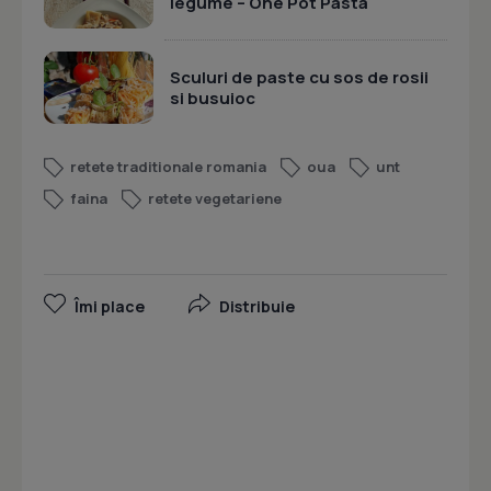
legume – One Pot Pasta
Sculuri de paste cu sos de rosii
si busuioc
retete traditionale romania
oua
unt
faina
retete vegetariene
Îmi place
Distribuie