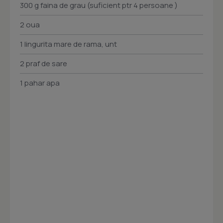
300 g faina de grau (suficient ptr 4 persoane )
2 oua
1 lingurita mare de rama, unt
2 praf de sare
1 pahar apa