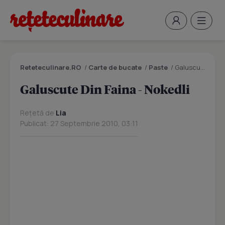
Reteteculinare.RO
/
Carte de bucate
/
Paste
/
Galuscute Din Faina - Nokedli
Galuscute Din Faina - Nokedli
Rețetă de
Lia
Publicat: 27 Septembrie 2010, 03:11