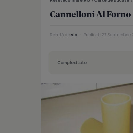
Reteteculinare.RO
/
Carte de bucate
Cannelloni Al Forno
Rețetă de
vio
Publicat: 27 Septembrie 
Complexitate