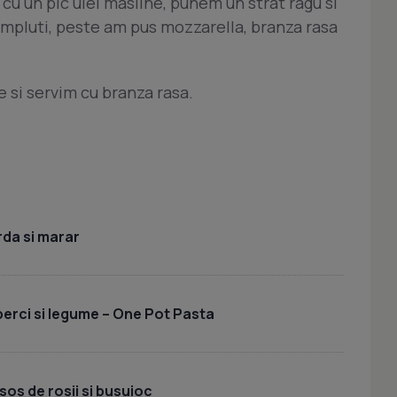
u un pic ulei masline, punem un strat ragu si
mpluti, peste am pus mozzarella, branza rasa
 si servim cu branza rasa.
rda si marar
uperci si legume – One Pot Pasta
sos de rosii si busuioc