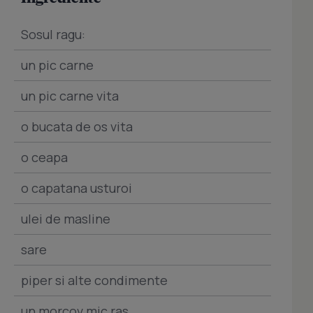
Sosul ragu:
un pic carne
un pic carne vita
o bucata de os vita
o ceapa
o capatana usturoi
ulei de masline
sare
piper si alte condimente
un morcov mic ras