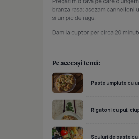
Pregatim o tava pe care o ungem c
branza rasa; asezam cannelloni u
si un pic de ragu.
Dam la cuptor per circa 20 minute
Pe aceeași temă:
Paste umplute cu u
Rigatoni cu pui, ci
Sculuri de paste cu 