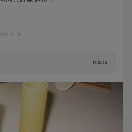
/
Paste
/
Cannelloni Al Forno
2010, 03:11
redusa