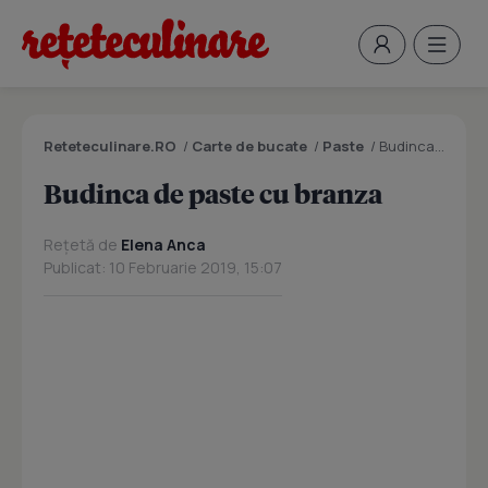
Reteteculinare.RO
/
Carte de bucate
/
Paste
/
Budinca de paste cu branza
Budinca de paste cu branza
Rețetă de
Elena Anca
Publicat: 10 Februarie 2019, 15:07