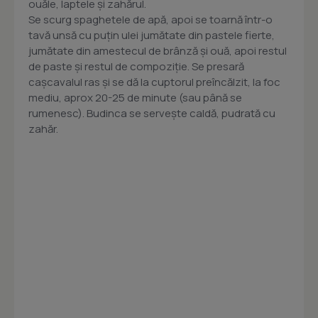
ouăle, laptele şi zahărul.
Se scurg spaghetele de apă, apoi se toarnă într-o
tavă unsă cu puţin ulei jumătate din pastele fierte,
jumătate din amestecul de brânză şi ouă, apoi restul
de paste şi restul de compoziţie. Se presară
caşcavalul ras şi se dă la cuptorul preîncălzit, la foc
mediu, aprox 20-25 de minute (sau până se
rumenesc). Budinca se serveşte caldă, pudrată cu
zahăr.