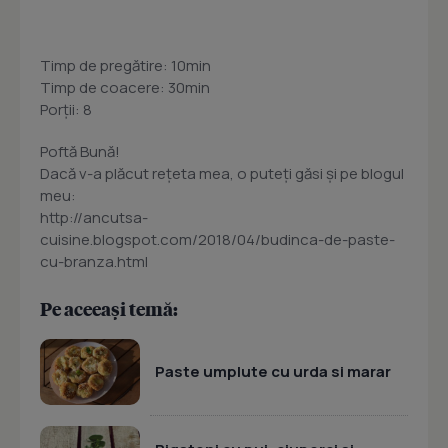
Timp de pregătire: 10min
Timp de coacere: 30min
Porţii: 8
Poftă Bună!
Dacă v-a plăcut reţeta mea, o puteţi găsi şi pe blogul
meu:
http://ancutsa-
cuisine.blogspot.com/2018/04/budinca-de-paste-
cu-branza.html
Pe aceeași temă:
Paste umplute cu urda si marar