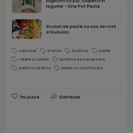
Rigatoni cu pui, ciuperci si
legume – One Pot Pasta
Sculuri de paste cu sos de rosii
si busuioc
cascaval
branza
budinca
paste
retete cu paste
budinca de macaroane
paste cu branza
paste cu scortisoara
Îmi place
Distribuie