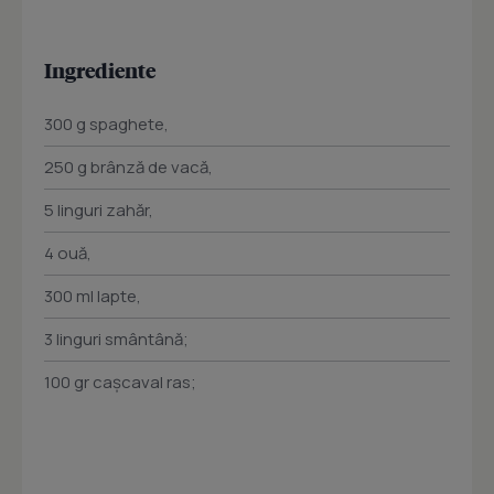
Ingrediente
300 g spaghete,
250 g brânză de vacă,
5 linguri zahăr,
4 ouă,
300 ml lapte,
3 linguri smântână;
100 gr caşcaval ras;