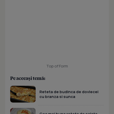
Top of Form
Pe aceeași temă:
Reteta de budinca de dovlecei
cu branza si sunca
Cea mai buna reteta de salata