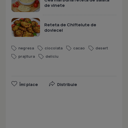
de vinete
Reteta de Chiftelute de
dovlecel
negresa
ciocolata
cacao
desert
prajitura
deliciu
Îmi place
Distribuie