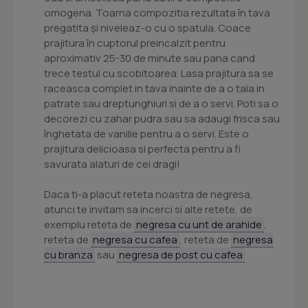
omogena. Toarna compozitia rezultata în tava
pregatita și niveleaz-o cu o spatula. Coace
prajitura în cuptorul preincalzit pentru
aproximativ 25-30 de minute sau pana cand
trece testul cu scobitoarea. Lasa prajitura sa se
raceasca complet in tava inainte de a o taia in
patrate sau dreptunghiuri si de a o servi. Poti sa o
decorezi cu zahar pudra sau sa adaugi frisca sau
înghetata de vanilie pentru a o servi. Este o
prajitura delicioasa si perfecta pentru a fi
savurata alaturi de cei dragi!
Daca ti-a placut reteta noastra de negresa,
atunci te invitam sa incerci si alte retete, de
exemplu reteta de
negresa cu unt de arahide
,
reteta de
negresa cu cafea
, reteta de
negresa
cu branza
sau
negresa de post cu cafea