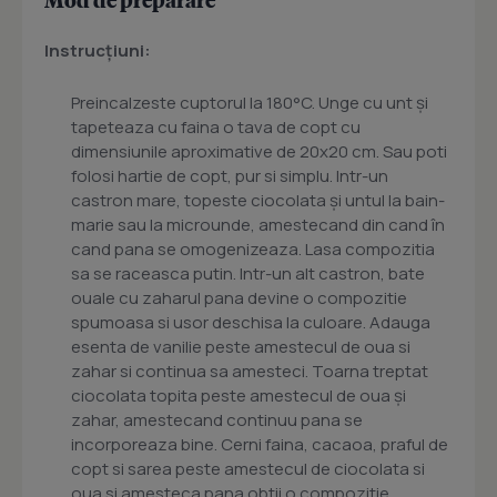
Instrucțiuni:
Preincalzeste cuptorul la 180°C. Unge cu unt și
tapeteaza cu faina o tava de copt cu
dimensiunile aproximative de 20x20 cm. Sau poti
folosi hartie de copt, pur si simplu. Intr-un
castron mare, topeste ciocolata și untul la bain-
marie sau la microunde, amestecand din cand în
cand pana se omogenizeaza. Lasa compozitia
sa se raceasca putin. Intr-un alt castron, bate
ouale cu zaharul pana devine o compozitie
spumoasa si usor deschisa la culoare. Adauga
esenta de vanilie peste amestecul de oua si
zahar si continua sa amesteci. Toarna treptat
ciocolata topita peste amestecul de oua și
zahar, amestecand continuu pana se
incorporeaza bine. Cerni faina, cacaoa, praful de
copt si sarea peste amestecul de ciocolata si
oua si amesteca pana obtii o compozitie