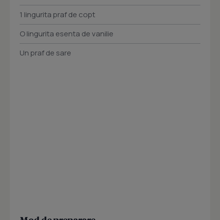
1 lingurita praf de copt
O lingurita esenta de vanilie
Un praf de sare
Mod de preparare