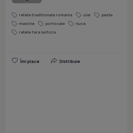
retete traditionale romania
ulei
peste
masline
portocale
nuca
retete fara lactoza
Îmi place
Distribuie