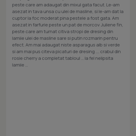
peste care am adaugat din mixul gata facut. Le-am
asezat in tava unsa cu ulei de masline, si le-am dat la
cuptor la foc moderat pina pestele a fost gata. Am
asezat in farfurie peste un pat de morcov Juliene fin,
peste care am turnat citiva stropi de dresing din
lamiie ulei de masline sare si putin rozmarin pentru
efect. Am mai adaugat niste asparagus alb si verde
si am mai pus citeva picaturi de dresing .... crabul din
rosie cherry a completat tabloul ... la fel nelipsita
lamiie ...