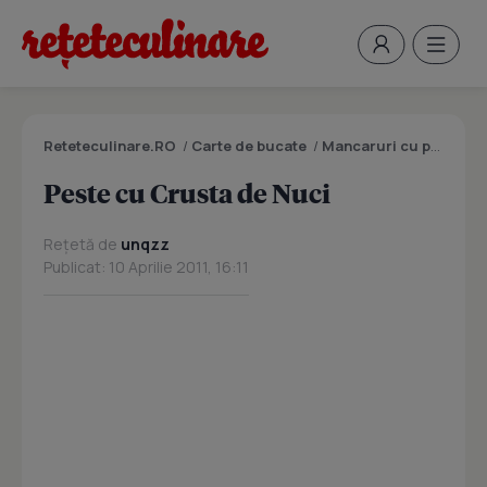
Reteteculinare.RO
/
Carte de bucate
/
Mancaruri cu peste
/
P
Peste cu Crusta de Nuci
Rețetă de
unqzz
Publicat: 10 Aprilie 2011, 16:11