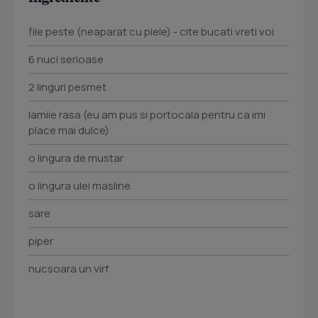
file peste (neaparat cu piele) - cite bucati vreti voi
6 nuci serioase
2 linguri pesmet
lamiie rasa (eu am pus si portocala pentru ca imi
place mai dulce)
o lingura de mustar
o lingura ulei masline
sare
piper
nucsoara un virf