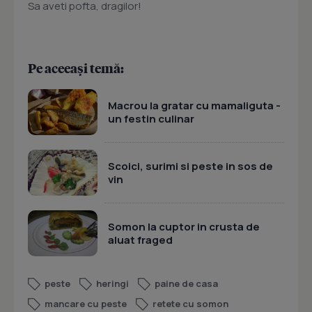
Sa aveti pofta, dragilor!
Pe aceeași temă:
Macrou la gratar cu mamaliguta -
un festin culinar
Scoici, surimi si peste in sos de
vin
Somon la cuptor in crusta de
aluat fraged
peste
heringi
paine de casa
mancare cu peste
retete cu somon