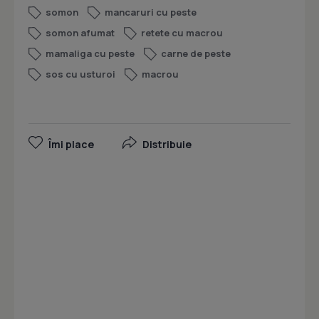
somon
mancaruri cu peste
somon afumat
retete cu macrou
mamaliga cu peste
carne de peste
sos cu usturoi
macrou
Îmi place
Distribuie