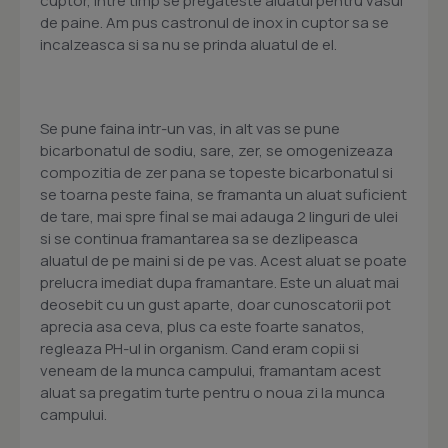
cuptor, intre timp se pregateste aluatul pentru vasul
de paine. Am pus castronul de inox in cuptor sa se
incalzeasca si sa nu se prinda aluatul de el.
Se pune faina intr-un vas, in alt vas se pune
bicarbonatul de sodiu, sare, zer, se omogenizeaza
compozitia de zer pana se topeste bicarbonatul si
se toarna peste faina, se framanta un aluat suficient
de tare, mai spre final se mai adauga 2 linguri de ulei
si se continua framantarea sa se dezlipeasca
aluatul de pe maini si de pe vas. Acest aluat se poate
prelucra imediat dupa framantare. Este un aluat mai
deosebit cu un gust aparte, doar cunoscatorii pot
aprecia asa ceva, plus ca este foarte sanatos,
regleaza PH-ul in organism. Cand eram copii si
veneam de la munca campului, framantam acest
aluat sa pregatim turte pentru o noua zi la munca
campului.