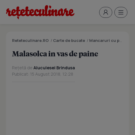
Reteteculinare.RO
/
Carte de bucate
/
Mancaruri cu peste
/
M
Malasolca in vas de paine
Rețetă de
Aluculesei Brindusa
Publicat: 15 August 2018, 12:28