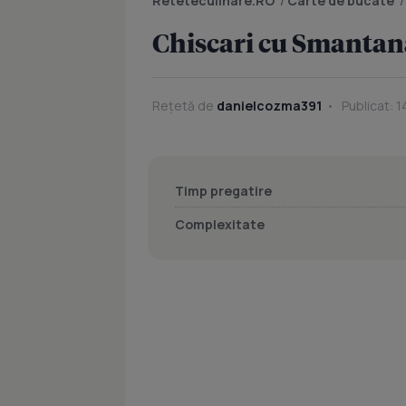
Reteteculinare.RO
/
Carte de bucate
Chiscari cu Smantan
Rețetă de
danielcozma391
Publicat: 1
Timp pregatire
Complexitate