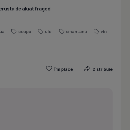
crusta de aluat fraged
ua
ceapa
ulei
smantana
vin
Îmi place
Distribuie