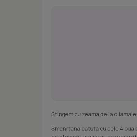
Stingem cu zeama de la o lamaie 
Smanrtana batuta cu cele 4 oua b
mestecam usor sa nu se prinda de