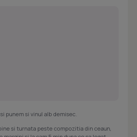
si punem si vinul alb demisec.
ine si turnata peste compozitia din ceaun,
 margini si la cam 5 min dupa ce sa legat