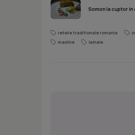
Somon la cuptor in 
retete traditionale romania
o
masline
lamaie