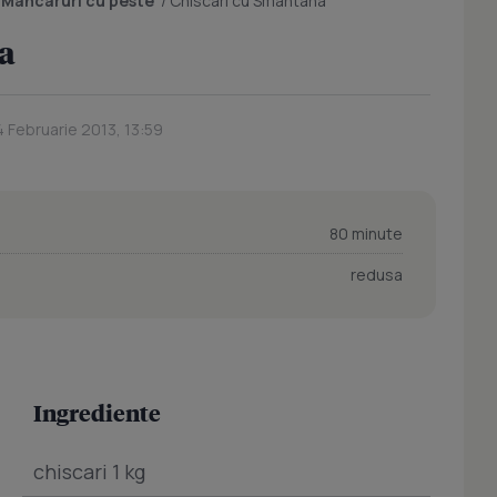
/
Mancaruri cu peste
/
Chiscari cu Smantana
a
4 Februarie 2013, 13:59
80 minute
redusa
Ingrediente
chiscari 1 kg