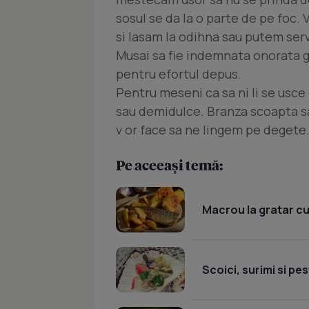
sosul se da la o parte de pe foc. 
si lasam la odihna sau putem serv
Musai sa fie indemnata onorata g
pentru efortul depus.
Pentru meseni ca sa ni li se usce
sau demidulce. Branza scoapta s
v or face sa ne lingem pe degete
Pe aceeași temă:
Macrou la gratar cu
Scoici, surimi si pes