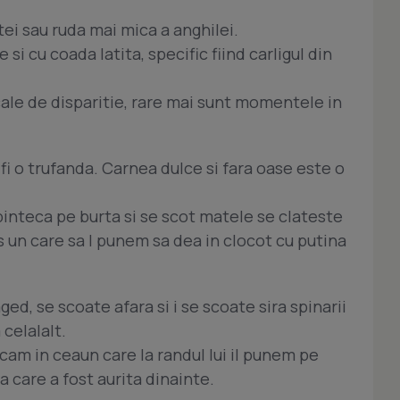
tei sau ruda mai mica a anghilei.
si cu coada latita, specific fiind carligul din
ale de disparitie, rare mai sunt momentele in
 fi o trufanda. Carnea dulce si fara oase este o
pinteca pe burta si se scot matele se clateste
 un care sa l punem sa dea in clocot cu putina
ged, se scoate afara si i se scoate sira spinarii
 celalalt.
cam in ceaun care la randul lui il punem pe
a care a fost aurita dinainte.