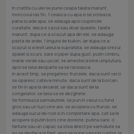
In cratita cu ulei se pune ceapa taiata marunt,
morcovul ras fin, 1 ceasca cu apa si se soteaza
pana scade apa; se adauga apoi ciupercile
curatate, daca e cazul sau doar spalate, taiate
marunt; dupa ce a scazut apa din ele, se adauga
pasta de ardei, 1 lingura de bulion, iar dupa ce a
scazut si a iesit uleiul la suprafata, se adauga orezul
spalat si scurs, sare si piper dupa gust, putin cimbru,
marar verde sau uscat, se amesteca bine umplutura,
apoi se lasa deoparte sa se raceasca.
In acest timp, se pregatesc frunzele, daca sunt verzi
se oparesc cateva minute, daca sunt de la borcan,
se tin in apa la desarat, iar daca sunt de la
congelator, se lasa sa se dezghete.
Se formeaza sarmalutele, se pun in vasul cu fund
gros sau un tuci cine are, se acopera cu frunze, se
adauga sucul de rosii si in completare apa, cat sa le
acopere si putin bors cine doreste, putina sare, o
farfurie sau un capac sa stea direct pe sarmalute sa
nu se desfaca la fiert, apoi se pune vasul in cuptor, la