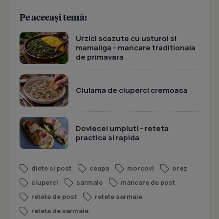
Pe aceeași temă:
Urzici scazute cu usturoi si
mamaliga - mancare traditionala
de primavara
Ciulama de ciuperci cremoasa
Dovlecei umpluti - reteta
practica si rapida
diete si post
ceapa
morcovi
orez
ciuperci
sarmale
mancare de post
retete de post
retete sarmale
reteta de sarmale