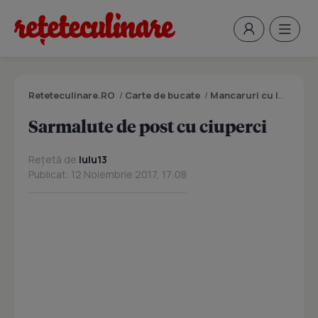
Reteteculinare.RO
/
Carte de bucate
/
Mancaruri cu legume si zarzavaturi
Sarmalute de post cu ciuperci
Rețetă de
lulu13
Publicat: 12 Noiembrie 2017, 17:08