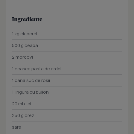
Ingrediente
1 kg ciuperci
500 g ceapa
2 morcovi
1 ceasca pasta de ardei
1 cana suc de rosii
1 lingura cu bulion
20 ml ulei
250 g orez
sare