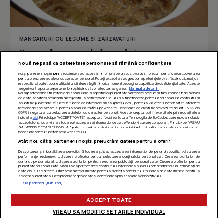
MANCARURI CU LEGUME SI ZARZAVATURI
Sarmale cu nuci si seminte
Nouă ne pasă ca datele tale personale să rămână confidențiale
Noi și partenerii noștri
1019
stocăm și/sau accesăm informații pe dispozitivul dvs., precum identificatorii cookie unici
pentru prelucrarea datelor cu caracter personal. Puteți accepta sau gestiona preferințele dvs. făcând clic mai jos,
respectiv vă puteți opune utilizării unui interes legitim în orice moment pe pagina cu politica de confidențialitate. Aceste
Îmi place
Distribuie
alegeri vor fi raportate partenerilor noștri și nu vă vor afecta navigarea.
Mai multe detalii
Noi si partenerii nostri (retelele de socializare si agentiile de publicitate partenere, precum si furnizorii nostri de servicii
de date analitice) prelucram date pentru a permite website-ului sa functioneze, pentru a personaliza continutul si
anunturile publicitare afisate in functie de interesele si/sau profilul dvs., pentru a va oferi functionalitati aferente
retelelor de socializare si pentru a analiza traficul pe website. Beneficiati de drepturile prevazute de art. 15-22 din
GDPR in legatura cu prelucrarea datelor cu caracter personal. Aceste drepturi pot fi exercitate prin modalitatea
indicata
aici
. Prin click pe “ACCEPT TOATE”, acceptati folosirea tuturor Tehnologiilor de tip Cookie, care implica inclusiv
acceptul dvs. cu privire la stocarea/accesarea informatiilor de catre Vendor-ii cu care colaboram. Prin click pe “VREAU
SA MODIFIC SETARILE INDIVIDUAL” puteti schimba preferintele in mod individual, mai putin cele legate de cookie strict
necesare pentru functionarea website-ului.
Atât noi, cât și partenerii noștri prelucrăm datele pentru a oferi:
Dezvoltarea și îmbunătățirea serviciilor. Stocarea și/sau accesarea informațiilor de pe un dispozitiv. Măsurarea
performanței reclamelor. Utilizarea profilurilor pentru selectarea conținutului personalizat. Crearea profilurilor de
conținut personalizat. Utilizarea profilurilor pentru selectarea publicității personalizate. Crearea profilurilor pentru
publicitate personalizată. Măsurarea performanței conținutului. Înțelegerea publicului prin statistici sau combinații de
date din surse diferite. Utilizarea datelor limitate pentru a selecta conținutul. Utilizarea de date limitate pentru a
selecta publicitatea. Date precise de geolocație și identificarea prin scanarea dispozitivului.
Listă parteneri (furnizori)
ACCEPT TOATE
VREAU SA MODIFIC SETARILE INDIVIDUAL