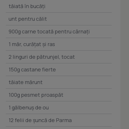
tăiată în bucăţi
unt pentru călit
900g carne tocată pentru cârnaţi
1 măr, curăţat şi ras
2 linguri de pătrunjel, tocat
150g castane fierte
tăiate mărunt
100g pesmet proaspăt
1 gălbenuş de ou
12 felii de şuncă de Parma