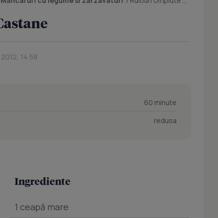
/
Mancaruri cu legume si zarzavaturi
/
Rulouri Umplute cu Castane
Castane
 2012, 14:58
60 minute
redusa
Ingrediente
1 ceapă mare