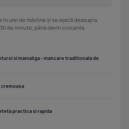
e în ulei de măsline şi se aşază deasupra
0-30 de minute, până devin crocante.
sturoi si mamaliga - mancare traditionala de
i cremoasa
eteta practica si rapida