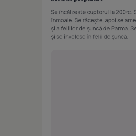
Se încălzeşte cuptorul la 200ºc. 
înmoaie. Se răceşte, apoi se ame
şi a feliilor de şuncă de Parma.
şi se învelesc în felii de şuncă.