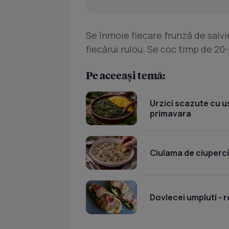
Se înmoie fiecare frunză de salvi
fiecărui rulou. Se coc timp de 2
Pe aceeași temă:
Urzici scazute cu u
primavara
Ciulama de ciuperc
Dovlecei umpluti - r