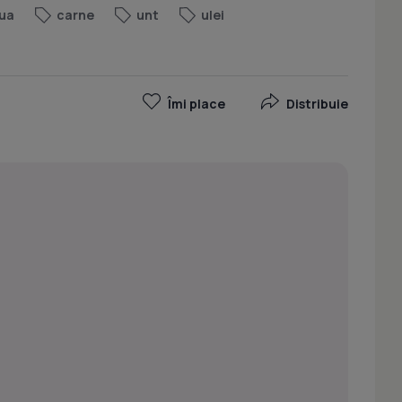
ua
carne
unt
ulei
Îmi place
Distribuie