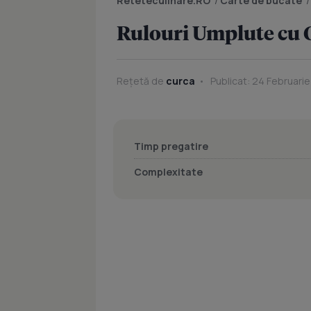
Reteteculinare.RO
/
Carte de bucate
Rulouri Umplute cu 
Rețetă de
curca
Publicat: 24 Februarie
Timp pregatire
Complexitate