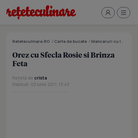
Reteteculinare.RO
/
Carte de bucate
/
Mancaruri cu legume si zarzavaturi
Orez cu Sfecla Rosie si Brinza
Feta
Rețetă de
crista
Publicat: 03 Iunie 2011, 13:43