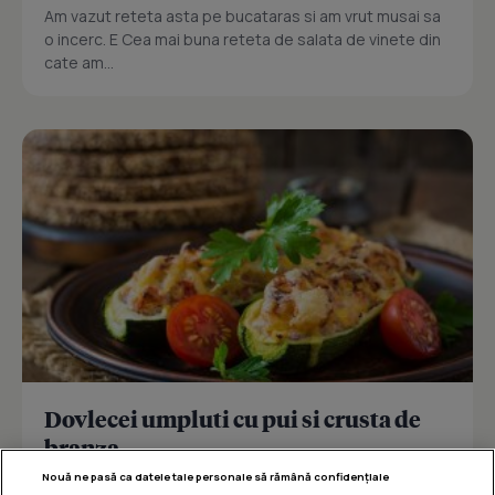
Am vazut reteta asta pe bucataras si am vrut musai sa
o incerc. E Cea mai buna reteta de salata de vinete din
cate am...
Dovlecei umpluti cu pui si crusta de
branza
Nouă ne pasă ca datele tale personale să rămână confidențiale
Reteta delicioasa de dovlecei umpluti cu pui si crusta